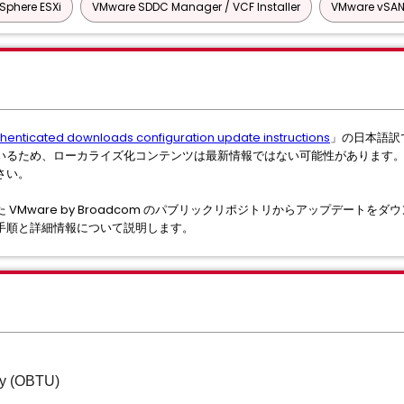
Sphere ESXi
VMware SDDC Manager / VCF Installer
VMware vSA
henticated downloads configuration update instructions
」の日本語訳
いるため、ローカライズ化コンテンツは最新情報ではない可能性があります
さい。
VMware by Broadcom のパブリックリポジトリからアップデートを
手順と詳細情報について説明します。
ity (OBTU)