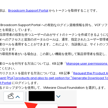
順は、
Broadcom Support Portal
からトークンを取得することです。
roadcom Support Portal への有効なログイン資格情報を持ち、VC
とを前提としています。
 日以降、製品管理者の役割を持つユーザーのみがサイトのトークンを作成できるように
rt Portal へのアクセスと追加のポータルロールは、通常、指定されたユーザ
者ロールを適用することができます。これにより、当該個人は、サイトのソ
になります。
に複数の環境所有者がいる場合は、この新しい機能を使用して製品管理者を指定
者ロールを付与する方法については、KB 記事「
Manage user permissions a
てください。
リクエストを提出する方法については、 KB 記事「
Request the Product A
ment (PLA) products and also to get option for "Generate Download T
 Portal
にログインします。
ロップダウンを使用して、VMware Cloud Foundation を選択します。