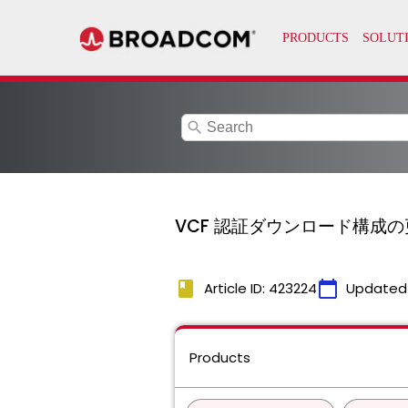
search
VCF 認証ダウンロード構成
book
calendar_today
Article ID: 423224
Updated
Products