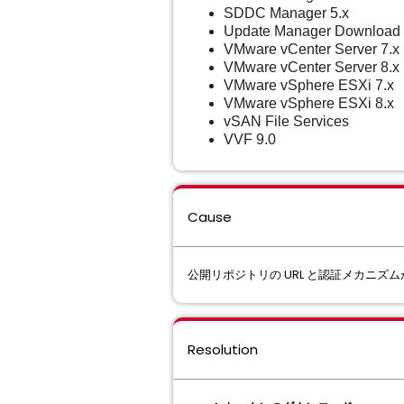
SDDC Manager 5.x
Update Manager Download 
VMware vCenter Server 7.x
VMware vCenter Server 8.x
VMware vSphere ESXi 7.x
VMware vSphere ESXi 8.x
vSAN File Services
VVF 9.0
Cause
公開リポジトリの URL と認証メカニ
Resolution