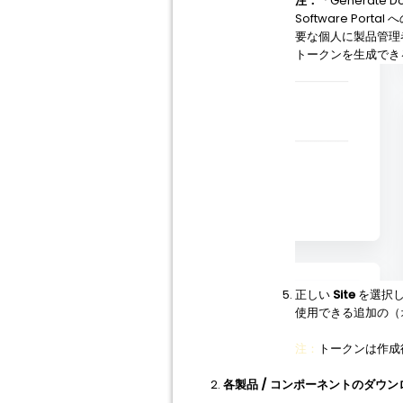
注：
「Generate
Software P
要な個人に製品管理
トークンを生成でき
正しい
Site
を選択
使用できる追加の（
注：
トークンは作成
各製品 / コンポーネントのダウンロ