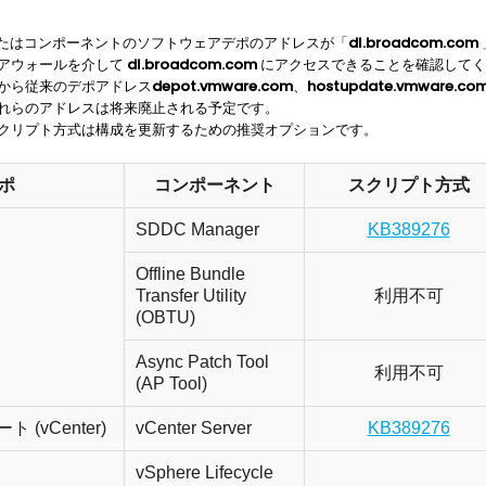
またはコンポーネントのソフトウェアデポのアドレスが「
dl.broadcom.com
アウォールを介して
dl.broadcom.com
にアクセスできることを確認してく
から従来のデポアドレス
depot.vmware.com
、
hostupdate.vmware.co
れらのアドレスは将来廃止される予定です。
クリプト方式は構成を更新するための推奨オプションです。
ポ
コンポーネント
スクリプト方式
SDDC Manager
KB389276
Offline Bundle
Transfer Utility
利用不可
(OBTU)
Async Patch Tool
利用不可
(AP Tool)
 (vCenter)
vCenter Server
KB389276
vSphere Lifecycle