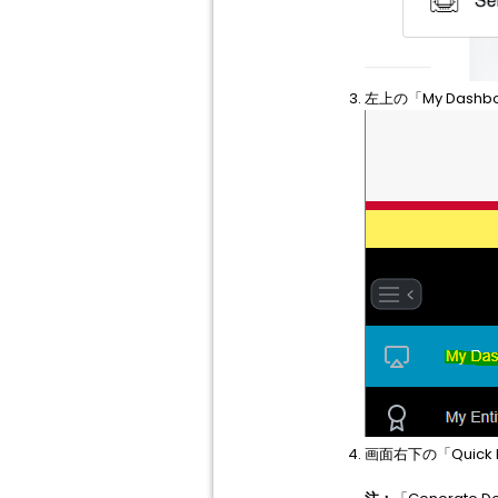
左上の「My Dash
画面右下の「Quick L