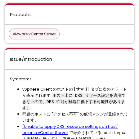
Products
VMware vCenter Server
Issue/Introduction
Symptoms
vSphere Client のホストの [
サマリ
] タブに次のアラート
が表示されます:
ホスト上に DRS リソース設定を適用で
きないので、DRS 性能が極端に低下する可能性がありま
す。
問題のホストに "アクセス不可" の仮想マシンが登録されて
います。
"Unable to apply DRS resource settings on host"
error in vCenter Server
で紹介されている
,
hostd
vpxa
の再起動を行っても、アラートは解消しません。