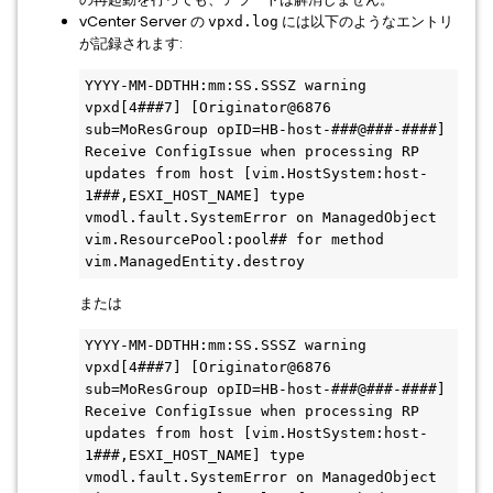
vCenter Server の
には以下のようなエントリ
vpxd.log
が記録されます:
YYYY-MM-DDTHH:mm:SS.SSSZ warning 
vpxd[4###7] [Originator@6876 
sub=MoResGroup opID=HB-host-###@###-####] 
Receive ConfigIssue when processing RP 
updates from host [vim.HostSystem:host-
1###,ESXI_HOST_NAME] type 
vmodl.fault.SystemError on ManagedObject 
vim.ResourcePool:pool## for method 
vim.ManagedEntity.destroy
または
YYYY-MM-DDTHH:mm:SS.SSSZ warning 
vpxd[4###7] [Originator@6876 
sub=MoResGroup opID=HB-host-###@###-####] 
Receive ConfigIssue when processing RP 
updates from host [vim.HostSystem:host-
1###,ESXI_HOST_NAME] type 
vmodl.fault.SystemError on ManagedObject 