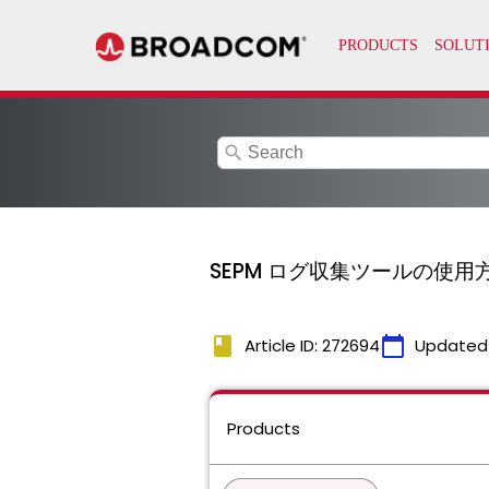
search
SEPM ログ収集ツールの使用
book
calendar_today
Article ID: 272694
Updated
Products