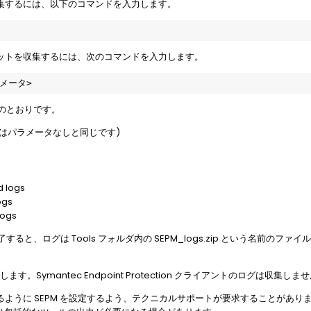
収集するには、以下のコマンドを入力します。
セットを収集するには、次のコマンドを入力します。
パラメータ>
のとおりです。
s (これはパラメータなしと同じです)
s
d logs
ogs
logs
ると、ログは Tools フォルダ内の SEPM_logs.zip という名前のファ
Symantec Endpoint Protection クライアントのログは収集しま
るように SEPM を設定するよう、テクニカルサポートが要求することがあ