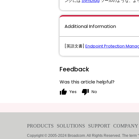
ングには
SymDiag
ツールのような、よ
Additional Information
[英語文書]
Endpoint Protection Manag
Feedback
Was this article helpful?
thumb_up
thumb_down
Yes
No