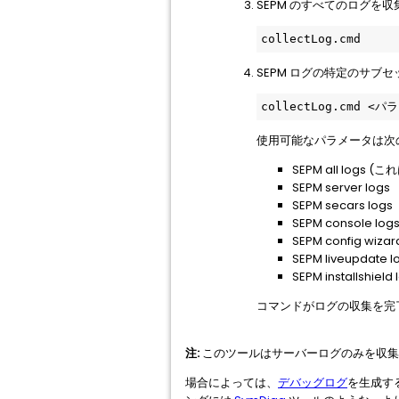
SEPM のすべてのログを
collectLog.cmd
SEPM ログの特定のサブ
collectLog.cmd <
使用可能なパラメータは次
SEPM all log
SEPM server logs
SEPM secars logs
SEPM console log
SEPM config wizar
SEPM liveupdate l
SEPM installshield 
コマンドがログの収集を完了す
注:
このツールはサーバーログのみを収集します。
場合によっては、
デバッグログ
を生成す