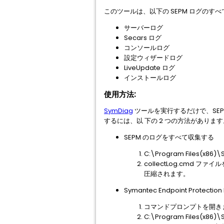
このツールは、以下の SEPM ログのすべ
サーバーログ
Secars ログ
コンソールログ
設定ウィザードログ
LiveUpdate ログ
インストールログ
使用方法:
SymDiag
ツールを実行するだけで、SE
するには、以 下の 2 つの方法があります
SEPM のログをすべて収集する
C:\Program Files(x86
collectLog.cmd フ
圧縮されます。
Symantec Endpoint Prot
コマンドプロンプトを開き
C:\Program Files(x86