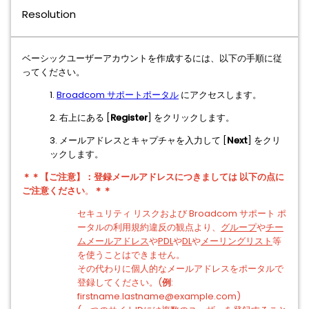
Resolution
ベーシックユーザーアカウントを作成するには、以下の手順に従
ってください。
1.
Broadcom サポートポータル
にアクセスします。
2. 右上にある [
Register
] をクリックします。
3. メールアドレスとキャプチャを入力して [
Next
] をクリ
ックします。
＊＊【ご注意】：
登録メールアドレスにつきましては 以下の点に
ご注意ください
。
＊＊
セキュリティ リスクおよび Broadcom サポート ポ
ータルの利用規約違反の観点より、
グループ
や
チー
ムメールアドレス
や
PDL
や
DL
や
メーリングリスト
等
を使うことはできません。
その代わりに個人的なメールアドレスをポータルで
登録してください。(
例
:
firstname.lastname@example.com)