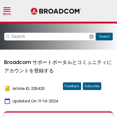
search
cancel
Search
Broadcom サポートポータルとコミュニティに
アカウントを登録する
Feedback
Subscribe
book
Article ID: 226420
calendar_today
Updated On:
11-14-2024