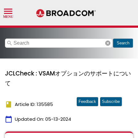
search
cancel
Search
JCLCheck : VSAMオプションのサポートについ
て
Feedback
Subscribe
book
Article ID: 135585
calendar_today
Updated On:
05-13-2024