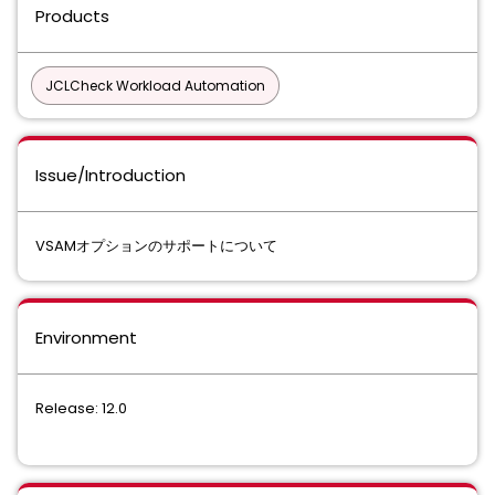
Products
JCLCheck Workload Automation
Issue/Introduction
VSAMオプションのサポートについて
Environment
Release: 12.0