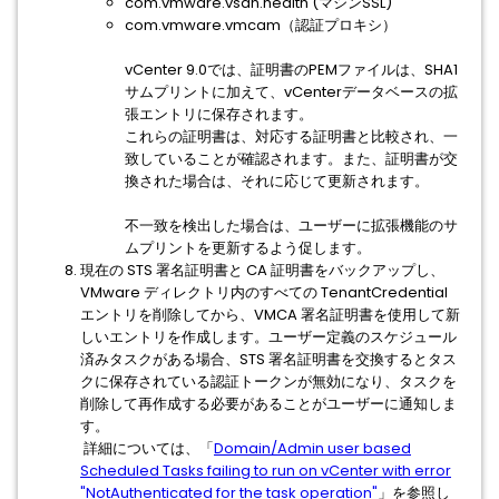
com.vmware.vsan.health (マシンSSL)
com.vmware.vmcam（認証プロキシ）
vCenter 9.0では、証明書のPEMファイルは、SHA1
サムプリントに加えて、vCenterデータベースの拡
張エントリに保存されます。
これらの証明書は、対応する証明書と比較され、一
致していることが確認されます。また、証明書が交
換された場合は、それに応じて更新されます。
不一致を検出した場合は、ユーザーに拡張機能のサ
ムプリントを更新するよう促します。
現在の STS 署名証明書と CA 証明書をバックアップし、
VMware ディレクトリ内のすべての TenantCredential
エントリを削除してから、VMCA 署名証明書を使用して新
しいエントリを作成します。ユーザー定義のスケジュール
済みタスクがある場合、STS 署名証明書を交換するとタス
クに保存されている認証トークンが無効になり、タスクを
削除して再作成する必要があることがユーザーに通知しま
す。
詳細については、「
Domain/Admin user based
Scheduled Tasks failing to run on vCenter with error
"NotAuthenticated for the task operation"
」を参照し