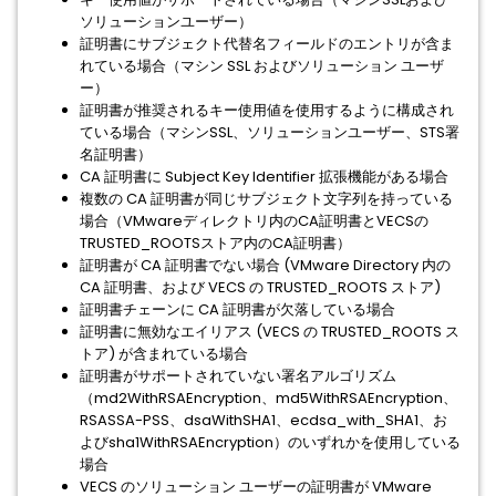
ソリューションユーザー）
証明書にサブジェクト代替名フィールドのエントリが含ま
れている場合（マシン SSL およびソリューション ユーザ
ー）
証明書が推奨されるキー使用値を使用するように構成され
ている場合（マシンSSL、ソリューションユーザー、STS署
名証明書）
CA 証明書に Subject Key Identifier 拡張機能がある場合
複数の CA 証明書が同じサブジェクト文字列を持っている
場合（VMwareディレクトリ内のCA証明書とVECSの
TRUSTED_ROOTSストア内のCA証明書）
証明書が CA 証明書でない場合 (VMware Directory 内の
CA 証明書、および VECS の TRUSTED_ROOTS ストア)
証明書チェーンに CA 証明書が欠落している場合
証明書に無効なエイリアス (VECS の TRUSTED_ROOTS ス
トア) が含まれている場合
証明書がサポートされていない署名アルゴリズム
（md2WithRSAEncryption、md5WithRSAEncryption、
RSASSA-PSS、dsaWithSHA1、ecdsa_with_SHA1、お
よびsha1WithRSAEncryption）のいずれかを使用している
場合
VECS のソリューション ユーザーの証明書が VMware