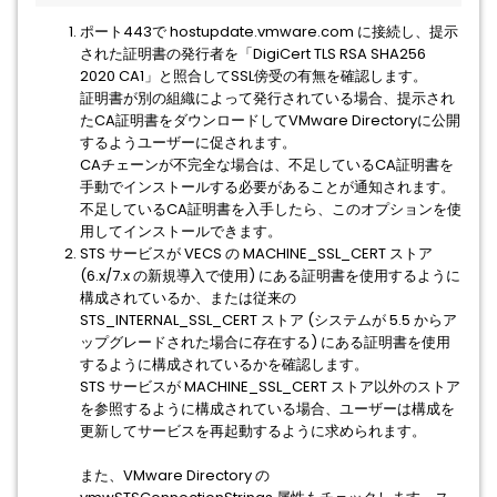
ポート443で hostupdate.vmware.com に接続し、提示
された証明書の発行者を「DigiCert TLS RSA SHA256
2020 CA1」と照合してSSL傍受の有無を確認します。
証明書が別の組織によって発行されている場合、提示され
たCA証明書をダウンロードしてVMware Directoryに公開
するようユーザーに促されます。
CAチェーンが不完全な場合は、不足しているCA証明書を
手動でインストールする必要があることが通知されます。
不足しているCA証明書を入手したら、このオプションを使
用してインストールできます。
STS サービスが VECS の MACHINE_SSL_CERT ストア
(6.x/7.x の新規導入で使用) にある証明書を使用するように
構成されているか、または従来の
STS_INTERNAL_SSL_CERT ストア (システムが 5.5 からア
ップグレードされた場合に存在する) にある証明書を使用
するように構成されているかを確認します。
STS サービスが MACHINE_SSL_CERT ストア以外のストア
を参照するように構成されている場合、ユーザーは構成を
更新してサービスを再起動するように求められます。
また、VMware Directory の