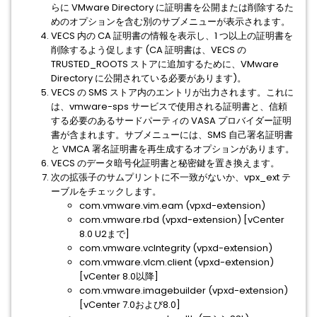
らに VMware Directory に証明書を公開または削除するた
めのオプションを含む別のサブメニューが表示されます。
VECS 内の CA 証明書の情報を表示し、1 つ以上の証明書を
削除するよう促します (CA 証明書は、VECS の
TRUSTED_ROOTS ストアに追加するために、VMware
Directory に公開されている必要があります)。
VECS の SMS ストア内のエントリが出力されます。これに
は、vmware-sps サービスで使用される証明書と、信頼
する必要のあるサードパーティの VASA プロバイダー証明
書が含まれます。サブメニューには、SMS 自己署名証明書
と VMCA 署名証明書を再生成するオプションがあります。
VECS のデータ暗号化証明書と秘密鍵を置き換えます。
次の拡張子のサムプリントに不一致がないか、vpx_ext テ
ーブルをチェックします。
com.vmware.vim.eam (vpxd-extension)
com.vmware.rbd (vpxd-extension) [vCenter
8.0 U2まで]
com.vmware.vcIntegrity (vpxd-extension)
com.vmware.vlcm.client (vpxd-extension)
[vCenter 8.0以降]
com.vmware.imagebuilder (vpxd-extension)
[vCenter 7.0および8.0]