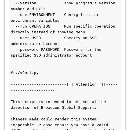
  --version            show program's version 
number and exit
  --env ENVIRONMENT    Config file for 
environment variables
  --run OPERATION      Run specific operation 
directly instead of showing menu
  --user USER          Specify an SSO 
administrator account
  --password PASSWORD  Password for the 
specified SSO administrator account
# ./vCert.py
------------------------!!! Attention !!!-----
-------------------
This script is intended to be used at the 
direction of Broadcom Global Support.
Changes made could render this system 
inoperable. Please ensure you have a valid