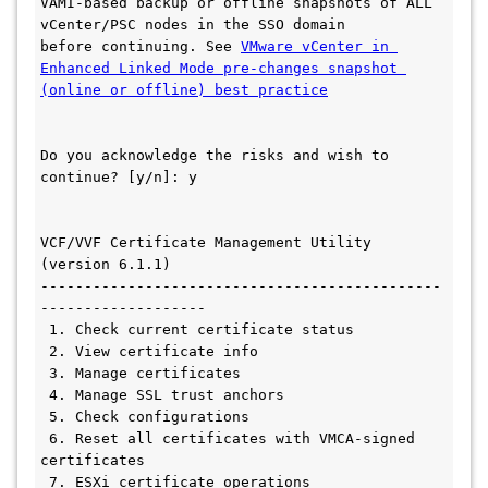
VAMI-based backup or offline snapshots of ALL 
vCenter/PSC nodes in the SSO domain
before continuing. See 
VMware vCenter in 
Enhanced Linked Mode pre-changes snapshot 
(online or offline) best practice
Do you acknowledge the risks and wish to 
continue? [y/n]: y
VCF/VVF Certificate Management Utility 
(version 6.1.1)
----------------------------------------------
-------------------
 1. Check current certificate status
 2. View certificate info
 3. Manage certificates
 4. Manage SSL trust anchors
 5. Check configurations
 6. Reset all certificates with VMCA-signed 
certificates
 7. ESXi certificate operations