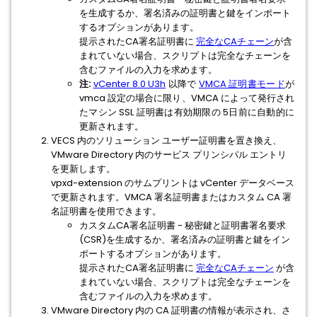
を生成するか、署名済みの証明書と鍵をインポート
するオプションがあります。
提示されたCA署名証明書に
完全なCAチェーン
が含
まれていない場合、スクリプトは完全なチェーンを
含むファイルの入力を求めます。
注:
vCenter 8.0 U3h
以降で
VMCA 証明書モード
が
vmca 設定の場合に限り、VMCA によって発行され
たマシン SSL 証明書は有効期限の 5日前に自動的に
更新されます。
VECS 内のソリューション ユーザー証明書を置き換え、
VMware Directory 内のサービス プリンシパル エントリ
を更新します。
vpxd-extension のサムプリントは vCenter データベース
で更新されます。VMCA 署名証明書またはカスタム CA 署
名証明書を使用できます。
カスタムCA署名証明書 - 秘密鍵と証明書署名要求
(CSR)を生成するか、署名済みの証明書と鍵をイン
ポートするオプションがあります。
提示されたCA署名証明書に
完全なCAチェーン
が含
まれていない場合、スクリプトは完全なチェーンを
含むファイルの入力を求めます。
VMware Directory 内の CA 証明書の情報が表示され、さ