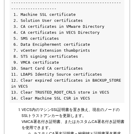
----------------------------------------------
-------------------
 1. Machine SSL certificate
 2. Solution User certificates
 3. CA certificates in VMware Directory
 4. CA certificates in VECS Directory
 5. SMS certificates
 6. Data Encipherment certificate
 7. vCenter Extension thumbprints
 8. STS signing certificates
 9. VMCA certificate
10. Smart Card CA certificates
11. LDAPS Identity Source certificates
12. Clear expired certificates in BACKUP_STORE 
in VECS
13. Clear TRUSTED_ROOT_CRLS store in VECS
14. Clear Machine SSL CSR in VECS
VECS内のマシンSSL証明書を置き換え、現在のノードの
SSLトラストアンカーを更新します。
VMCA署名付き証明書、またはカスタムCA署名付き証明書
を使用できます。
カスタムCA署名証明書 - 秘密鍵と証明書署名要求