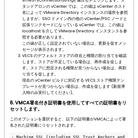
vmwSTSConnectionStrings 属性もチェックします。ス
タンドアロンの vCenter では、この値は vCenter ホスト
名によって VMware Directory インスタンスの場所を参照
しますが、SSO ドメイン内の他の vCenter/PSC ノードと
拡張リンクモードになっている vCenter では、この値は
localhost を介して VMware Directory インスタンスを参
照する必要があります。
この値が正しく設定されていない場合は、更新を促すメッ
セージが表示されます。
VECS のデフォルト ストアの存在と権限の割り当てを確認
します。ストアが不足している場合は、再作成を促しま
す。ストアに想定される権限が見つからない場合は、再割
り当てを促します。
現在の vCenter ビルドに対応する VECS ストア権限テン
プレートが見つからない場合は、作成を促します (新規導
入時のみ実行してください)。
6. VMCA署名付き証明書を使用してすべての証明書をリ
セットします。
このオプションを選択すると、以下の証明書がVMCAによって署
名された証明書にリセットされます。
- Machine SSL (including SSL Trust Anchors and 