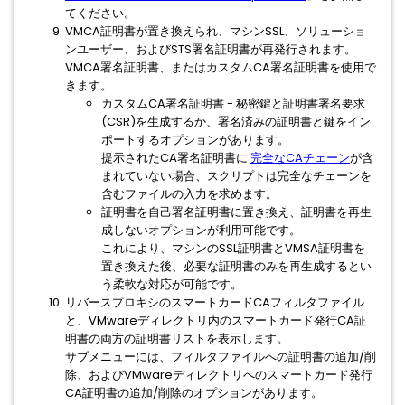
てください。
VMCA証明書が置き換えられ、マシンSSL、ソリューショ
ンユーザー、およびSTS署名証明書が再発行されます。
VMCA署名証明書、またはカスタムCA署名証明書を使用で
きます。
カスタムCA署名証明書 - 秘密鍵と証明書署名要求
(CSR)を生成するか、署名済みの証明書と鍵をイン
ポートするオプションがあります。
提示されたCA署名証明書に
完全なCAチェーン
が含
まれていない場合、スクリプトは完全なチェーンを
含むファイルの入力を求めます。
証明書を自己署名証明書に置き換え、証明書を再生
成しないオプションが利用可能です。
これにより、マシンのSSL証明書とVMSA証明書を
置き換えた後、必要な証明書のみを再生成するとい
う柔軟な対応が可能です。
リバースプロキシのスマートカードCAフィルタファイル
と、VMwareディレクトリ内のスマートカード発行CA証
明書の両方の証明書リストを表示します。
サブメニューには、フィルタファイルへの証明書の追加/削
除、およびVMwareディレクトリへのスマートカード発行
CA証明書の追加/削除のオプションがあります。