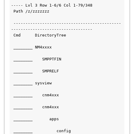
----- Lvl 3 Row 1-6/6 Col 1-79/348
 Path /z/zzzzzzz                              
 ---------------------------------------------
----------------------------------
 Cmd      DirectoryTree                       
 ________ NM4xxxx                             
 ________    SMPPTFIN                         
 ________    SMPRELF                           
 ________ sysview                             
 ________    cnm4xxx                           
 ________    cnm4xxx                           
 ________       apps                           
 ________          config                     