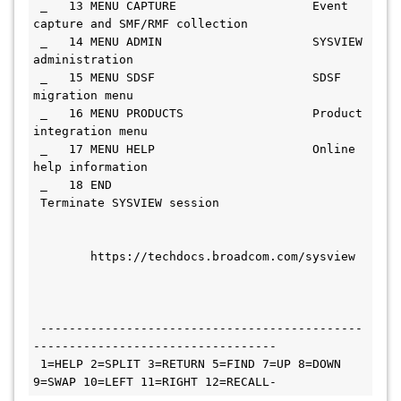
 _   13 MENU CAPTURE                   Event 
capture and SMF/RMF collection     
 _   14 MENU ADMIN                     SYSVIEW 
administration                   
 _   15 MENU SDSF                      SDSF 
migration menu                      
 _   16 MENU PRODUCTS                  Product 
integration menu                 
 _   17 MENU HELP                      Online 
help information                  
 _   18 END                           
 Terminate SYSVIEW session                
        https://techdocs.broadcom.com/sysview 
 ---------------------------------------------
----------------------------------
 1=HELP 2=SPLIT 3=RETURN 5=FIND 7=UP 8=DOWN 
9=SWAP 10=LEFT 11=RIGHT 12=RECALL-  