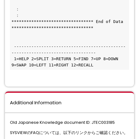
　：　
　：　
********************************* End of Data 
*********************************
 ---------------------------------------------
----------------------------------
 1=HELP 2=SPLIT 3=RETURN 5=FIND 7=UP 8=DOWN 
9=SWAP 10=LEFT 11=RIGHT 12=RECALL   
Additional Information
Old Japanese Knowledge document ID: JTEC003185
SYSVIEWのFAQについては、以下のリンクからご確認ください。