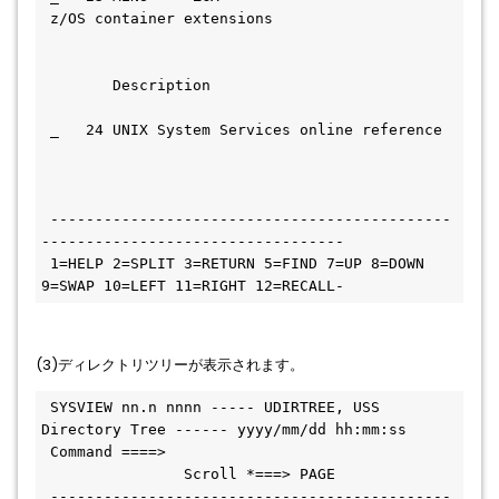
 z/OS container extensions         
        Description                           
 _   24 UNIX System Services online reference 
 ---------------------------------------------
----------------------------------
 1=HELP 2=SPLIT 3=RETURN 5=FIND 7=UP 8=DOWN 
9=SWAP 10=LEFT 11=RIGHT 12=RECALL-  
(3)ディレクトリツリーが表示されます。
 SYSVIEW nn.n nnnn ----- UDIRTREE, USS 
Directory Tree ------ yyyy/mm/dd hh:mm:ss
 Command ====>                                 
                Scroll *===> PAGE
 ---------------------------------------------