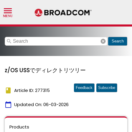
search
cancel
Search
z/OS USSでディレクトリツリー
Feedback
Subscribe
book
Article ID: 277315
calendar_today
Updated On:
06-03-2026
Products