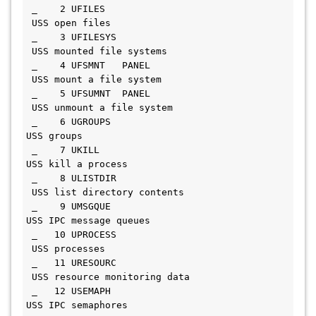
 _    2 UFILES                               
 USS open files                    
 _    3 UFILESYS                             
 USS mounted file systems          
 _    4 UFSMNT   PANEL                       
 USS mount a file system           
 _    5 UFSUMNT  PANEL                       
 USS unmount a file system         
 _    6 UGROUPS                               
USS groups                        
 _    7 UKILL                                 
USS kill a process                
 _    8 ULISTDIR                             
 USS list directory contents       
 _    9 UMSGQUE                               
USS IPC message queues            
 _   10 UPROCESS                             
 USS processes                     
 _   11 URESOURC                             
 USS resource monitoring data      
 _   12 USEMAPH                               
USS IPC semaphores                