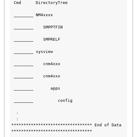
 Cmd      DirectoryTree                       
 ________ NM4xxxx                             
 ________    SMPPTFIN                         
 ________    SMPRELF                           
 ________ sysview                             
 ________    cnm4xxx                           
 ________    cnm4xxx                           
 ________       apps                           
 ________          config                     
　：　
　：　
********************************* End of Data 
*********************************