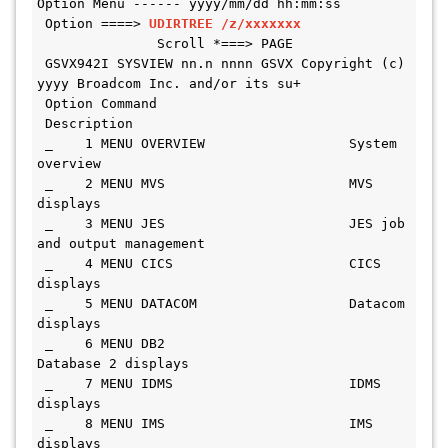
Option Menu ------ yyyy/mm/dd hh:mm:ss
 Option ====> 
UDIRTREE /z/xxxxxxx
               Scroll *===> PAGE
 GSVX942I SYSVIEW nn.n nnnn GSVX Copyright (c) 
yyyy Broadcom Inc. and/or its su+
 Option Command                       
 Description                              
 _    1 MENU OVERVIEW                  System 
overview                          
 _    2 MENU MVS                       MVS 
displays                             
 _    3 MENU JES                       JES job 
and output management            
 _    4 MENU CICS                      CICS 
displays                            
 _    5 MENU DATACOM                   Datacom 
displays                         
 _    6 MENU DB2                       
Database 2 displays                      
 _    7 MENU IDMS                      IDMS 
displays                            
 _    8 MENU IMS                       IMS 
displays                             