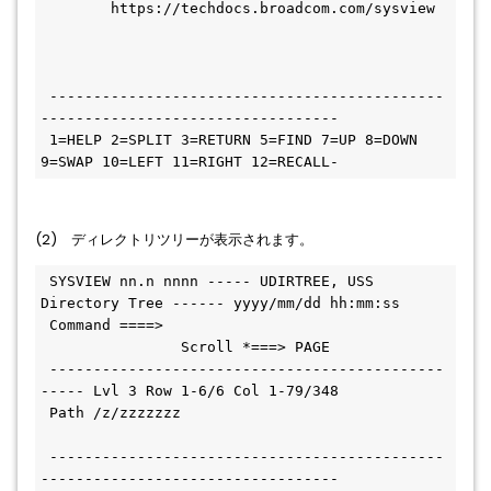
        https://techdocs.broadcom.com/sysview 
 ---------------------------------------------
----------------------------------
 1=HELP 2=SPLIT 3=RETURN 5=FIND 7=UP 8=DOWN 
9=SWAP 10=LEFT 11=RIGHT 12=RECALL-  
(2) ディレクトリツリーが表示されます。
 SYSVIEW nn.n nnnn ----- UDIRTREE, USS 
Directory Tree ------ yyyy/mm/dd hh:mm:ss
 Command ====>                                 
                Scroll *===> PAGE
 ---------------------------------------------
----- Lvl 3 Row 1-6/6 Col 1-79/348
 Path /z/zzzzzzz                              
 ---------------------------------------------
----------------------------------