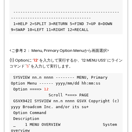
 ---------------------------------------------
----------------------------------
 1=HELP 2=SPLIT 3=RETURN 5=FIND 7=UP 8=DOWN 
9=SWAP 10=LEFT 11=RIGHT 12=RECALL   
<ご参考２： Menu, Primary Option Menuから画面選択>
(1) Optionに ’
12
’ を入力して実行するか、’
12 MENU USS
’ にライン
コマンド '
S
' を入力して実行します。
 SYSVIEW nn.n nnnn -------- MENU, Primary 
Option Menu ------ yyyy/mm/dd hh:mm:ss
 Option ====> 
12
                Scroll *===> PAGE
 GSVX942I SYSVIEW nn.n nnnn GSVX Copyright (c) 
yyyy Broadcom Inc. and/or its su+
 Option Command                       
 Description                              
 _    1 MENU OVERVIEW                  System 
overview                          