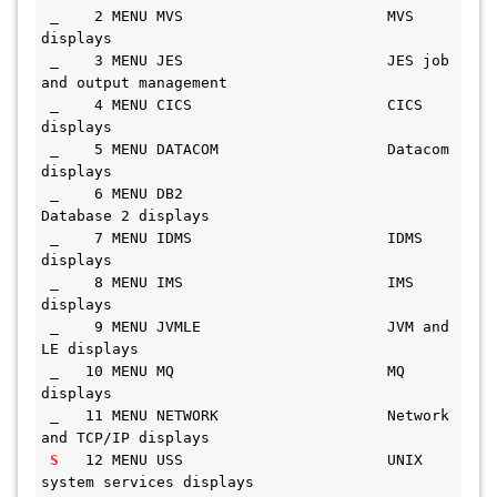
 _    2 MENU MVS                       MVS 
displays                             
 _    3 MENU JES                       JES job 
and output management            
 _    4 MENU CICS                      CICS 
displays                            
 _    5 MENU DATACOM                   Datacom 
displays                         
 _    6 MENU DB2                       
Database 2 displays                      
 _    7 MENU IDMS                      IDMS 
displays                            
 _    8 MENU IMS                       IMS 
displays                             
 _    9 MENU JVMLE                     JVM and 
LE displays                      
 _   10 MENU MQ                        MQ 
displays                              
 _   11 MENU NETWORK                   Network 
and TCP/IP displays              
S
12 MENU USS
                     UNIX 
system services displays            