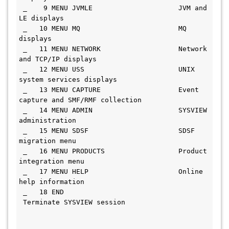
 _    9 MENU JVMLE                     JVM and 
LE displays                      
 _   10 MENU MQ                        MQ 
displays                              
 _   11 MENU NETWORK                   Network 
and TCP/IP displays              
 _   12 MENU USS                       UNIX 
system services displays            
 _   13 MENU CAPTURE                   Event 
capture and SMF/RMF collection     
 _   14 MENU ADMIN                     SYSVIEW 
administration                   
 _   15 MENU SDSF                      SDSF 
migration menu                      
 _   16 MENU PRODUCTS                  Product 
integration menu                 
 _   17 MENU HELP                      Online 
help information                  
 _   18 END                           
 Terminate SYSVIEW session                