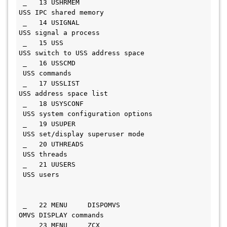
 _   13 USHRMEM                               
USS IPC shared memory             
 _   14 USIGNAL                               
USS signal a process              
 _   15 USS                                   
USS switch to USS address space   
 _   16 USSCMD                               
 USS commands                      
 _   17 USSLIST                               
USS address space list            
 _   18 USYSCONF                             
 USS system configuration options  
 _   19 USUPER                               
 USS set/display superuser mode    
 _   20 UTHREADS                             
 USS threads                       
 _   21 UUSERS                               
 USS users                         
 _   22 MENU     DISPOMVS                     
OMVS DISPLAY commands             
 _   23 MENU     ZCX                         