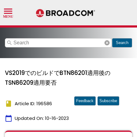
search
cancel
Search
VS2019でのビルドでBTN86201適用後の
TSN86209適用要否
Feedback
Subscribe
book
Article ID: 196586
calendar_today
Updated On:
10-16-2023