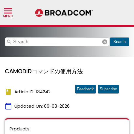
search
cancel
Search
CAMODIDコマンドの使用方法
Feedback
Subscribe
book
Article ID: 134242
calendar_today
Updated On:
06-03-2026
Products