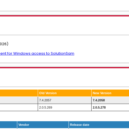
2026)
ent for Windows access to SolutionSam
Old Version
New Version
7.4.2057
7.4.2058
2.0.5.269
2.0.5.278
Vendor
Release date