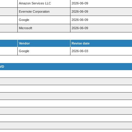
Amazon Services LLC
2026-06-09
Evernote Corporation
2026-06-09
Google
2026-06-09
Microsoft
2026-06-09
Vendor
Revise date
Google
2026-06-03
VD