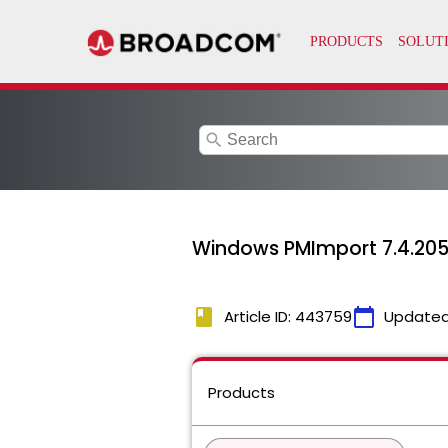
search
Windows PMImport 7.4.2058
book
calendar_today
Article ID: 443759
Updated
Products