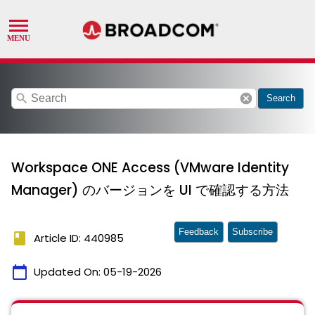
search
cancel
Search
Workspace ONE Access (VMware Identity
Manager) のバージョンを UI で確認する方法
Feedback
Subscribe
book
Article ID: 440985
calendar_today
Updated On:
05-19-2026