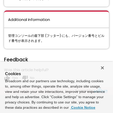
Additional Information
管理コンソールの最下部 (フッター) にも、バージョン番号とビル
ド番号が表示されます。
Feedback
Was this article helpful?
Cookies
thumb_up
thumb_down
Yes
No
Broadcom and our partners use technology, including cookies
to, among other things, operate the site, analyze site usage,
Powered by
view and retain your site interactions, improve your experience
and help us advertise. Click “Cookie Settings” to manage your
privacy choices. By continuing to use our site, you agree to
these data practices as described in our
Cookie Notice