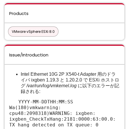
Products
VMware vSphere ESXi 8.0
Issue/Introduction
Intel Ethernet 10G 2P X540-t Adapter 用のドラ
イバ ixgben 1.19.3 と 1.20.2.0 で ESXi ホストロ
グ
/var/run/log/vmkernel.log
に以下のエラーが記
録される:
YYYY-MM-DDTHH:MM:SS
Wa(180)vmkwarning:
cpu48:2098318)WARNING: ixgben:
ixgben_CheckTxHang:2181:0000:63:00.0:
TX hang detected on TX queue: 0