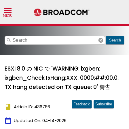
search
cancel
Search
ESXi 8.0 の NIC で 'WARNING: ixgben:
ixgben_CheckTxHang:XXX: 0000:##:00.0:
TX hang detected on TX queue: 0' 警告
Feedback
Subscribe
book
Article ID: 436786
calendar_today
Updated On:
04-14-2026