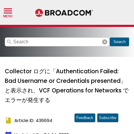
search
cancel
Search
Collector ログに「Authentication Failed:
Bad Username or Credentials presented」
と表示され、VCF Operations for Networks で
エラーが発生する
Feedback
Subscribe
book
Article ID: 436694