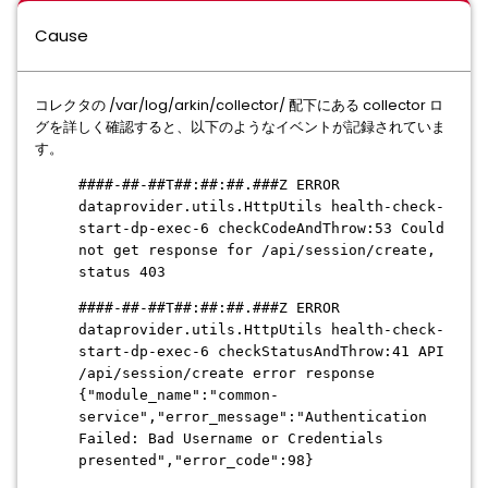
Cause
コレクタの /var/log/arkin/collector/ 配下にある collector ロ
グを詳しく確認すると、以下のようなイベントが記録されていま
す。
####-##-##T##:##:##.###Z ERROR
dataprovider.utils.HttpUtils health-check-
start-dp-exec-6 checkCodeAndThrow:53 Could
not get response for /api/session/create,
status 403
####-##-##T##:##:##.###Z ERROR
dataprovider.utils.HttpUtils health-check-
start-dp-exec-6 checkStatusAndThrow:41 API
/api/session/create error response
{"module_name":"common-
service","error_message":"Authentication
Failed: Bad Username or Credentials
presented","error_code":98}