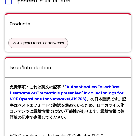
calendar_today
Updated On:
04-14-2026
Products
VCF Operations for Networks
Issue/Introduction
免責事項：これは英文の記事「
"Authentication Failed: Bad
Username or Credentials presented" in collector logs for
VCF Operations for Networks(419786)
」の日本語訳です。記
事はベストエフォートで翻訳を進めているため、ローカライズ化
コンテンツは最新情報ではない可能性があります。最新情報は英
語版の記事で参照してください。
VCF Operations for Networks の Collector ログに