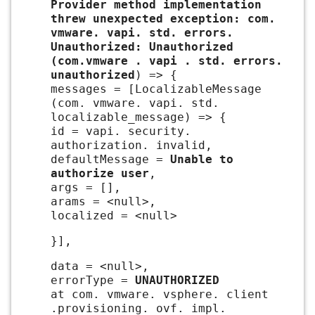
Provider method implementation
threw unexpected exception: com.
vmware. vapi. std. errors.
Unauthorized: Unauthorized
(com.vmware . vapi . std. errors.
unauthorized
) => {
messages = [LocalizableMessage
(com. vmware. vapi. std.
localizable_message) => {
id = vapi. security.
authorization. invalid,
defaultMessage =
Unable to
authorize user
,
args = [],
arams = <null>,
localized = <null>
}],
data = <null>,
errorType =
UNAUTHORIZED
at com. vmware. vsphere. client
.provisioning. ovf. impl.