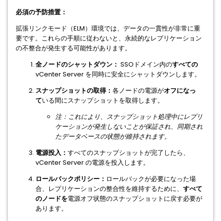
必須の予防措置：
拡張リンクモード（ELM）環境では、データの一貫性が非常に重
要です。これらの手順に従わないと、永続的なレプリケーション
の不整合が発生する可能性があります。
全ノードのシャットダウン：
SSOドメイン内の
すべての
vCenter Server を同時に安全にシャットダウンします。
スナップショットの取得：
各ノードの電源が
オフになっ
て
いる間にスナップショットを取得します。
注：これにより、スナップショット処理中にレプリ
ケーションが発生しないことが保証され、同期され
たデータベースの状態が維持されます。
電源投入：
すべてのスナップショットが完了したら、
vCenter Server の電源を投入します。
ロールバックポリシー：
ロールバックが必要になった場
合、レプリケーションの整合性を維持するために、
すべて
のノードを
電源オフ状態のスナップショットに戻す必要が
あります。