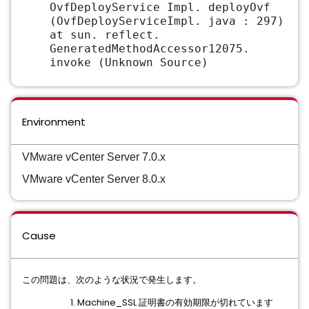
OvfDeployService Impl. deployOvf
(OvfDeployServiceImpl. java : 297)
at sun. reflect.
GeneratedMethodAccessor12075.
invoke (Unknown Source)
Environment
VMware vCenter Server 7.0.x
VMware vCenter Server 8.0.x
Cause
この問題は、次のような状況で発生します。
Machine_SSL 証明書の有効期限が切れています