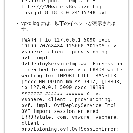
resource pool. template =
file:///VMware-vRealize-Log-
Insight-8.18.3.0-24515748.ovf
vpxd.log には、以下のイベントが表示されま
す。
[WARN ] io-127.0.0.1-5090-exec-
19199 70768484 125660 201506 c.v.
vsphere. client. provisioning.
ovf. impl.
OvfDeployServiceImplwaitForSession
: reached terminastate ERROR while
waiting for IMPORT FILE TRANSFER
[YYYY-MM-DDThh:mm:ss.341Z] [ERROR]
io-127.0.0.1-5090-exec-19199
####### ###### ###### c. v.
vsphere. client . provisioning.
ovf. impl. OvfDeployService Impl
OVF import session entered
ERRORstate. com. vmware. vsphere.
client .
provisioning.ovf.OvfSessionError: