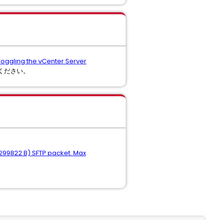
Toggling the vCenter Server
てください。
3299822 B) SFTP packet. Max