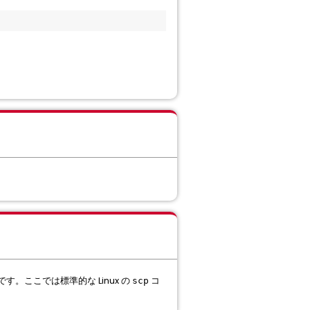
す。ここでは標準的な Linux の
コ
scp