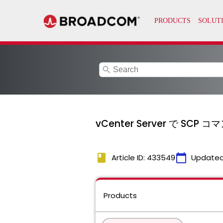
search
vCenter Server で SCP 
book
calendar_today
Article ID: 433549
Updated
Products