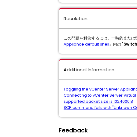
Resolution
この問題を解決するには、一時的または恒久
Appliance default shell
」内の "
Switch
Additional Information
Toggling the vCenter Server Applianc
Connecting to vCenter Server Virtual
supported packet size is 1024000 B
SCP command fails with "Unknown C
Feedback