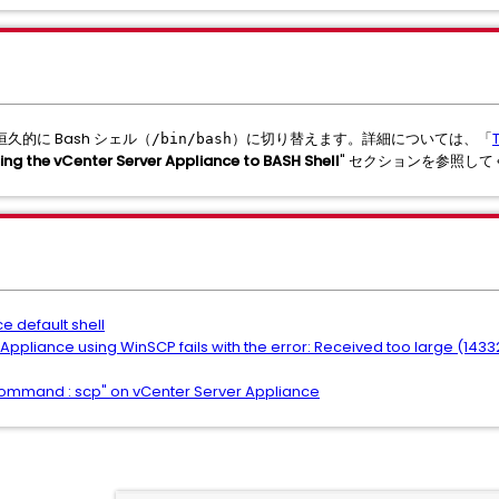
的に Bash シェル（
）に切り替えます。詳細については、「
/bin/bash
ing the vCenter Server Appliance to BASH Shell
" セクションを参照し
e default shell
 Appliance using WinSCP fails with the error: Received too large (143
ommand : scp" on vCenter Server Appliance