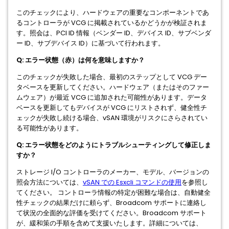
このチェックにより、ハードウェアの重要なコンポーネントであ
るコントローラが VCG に掲載されているかどうかが検証されま
す。照会は、PCI ID 情報（ベンダー ID、デバイス ID、サブベンダ
ー ID、サブデバイス ID）に基づいて行われます。
Q: エラー状態（赤）は何を意味しますか？
このチェックが失敗した場合、最初のステップとして VCG デー
タベースを更新してください。ハードウェア（またはそのファー
ムウェア）が最近 VCG に追加された可能性があります。データ
ベースを更新してもデバイスが VCG にリストされず、健全性チ
ェックが失敗し続ける場合、vSAN 環境がリスクにさらされてい
る可能性があります。
Q: エラー状態をどのようにトラブルシューティングして修正しま
すか？
ストレージ I/O コントローラのメーカー、モデル、バージョンの
照会方法については、
vSAN での Esxcli コマンドの使用
を参照し
てください。 コントローラ情報の特定が困難な場合は、自動健全
性チェックの結果だけに頼らず、Broadcom サポートに連絡し
て状況の全面的な評価を受けてください。Broadcom サポート
が、緩和策の手順を含めて支援いたします。詳細については、