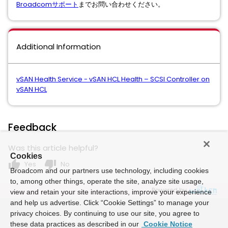
Broadcomサポート
までお問い合わせください。
Additional Information
vSAN Health Service - vSAN HCL Health – SCSI Controller on
vSAN HCL
Feedback
Was this article helpful?
Cookies
thumb_up
thumb_down
Yes
No
Broadcom and our partners use technology, including cookies
to, among other things, operate the site, analyze site usage,
Powered by
view and retain your site interactions, improve your experience
and help us advertise. Click “Cookie Settings” to manage your
privacy choices. By continuing to use our site, you agree to
these data practices as described in our
Cookie Notice