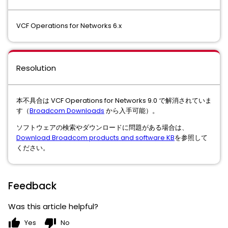
VCF Operations for Networks 6.x
Resolution
本不具合は VCF Operations for Networks 9.0 で解消されていま
す（
Broadcom Downloads
から入手可能）。
ソフトウェアの検索やダウンロードに問題がある場合は、
Download Broadcom products and software KB
を参照して
ください。
Feedback
Was this article helpful?
thumb_up
thumb_down
Yes
No