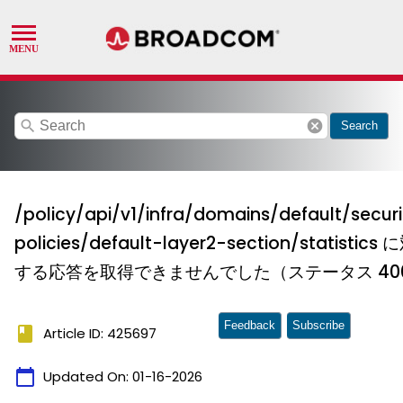
search
cancel
Search
/policy/api/v1/infra/domains/default/securi
policies/default-layer2-section/statistics 
する応答を取得できませんでした（ステータス 40
Feedback
Subscribe
book
Article ID: 425697
calendar_today
Updated On:
01-16-2026