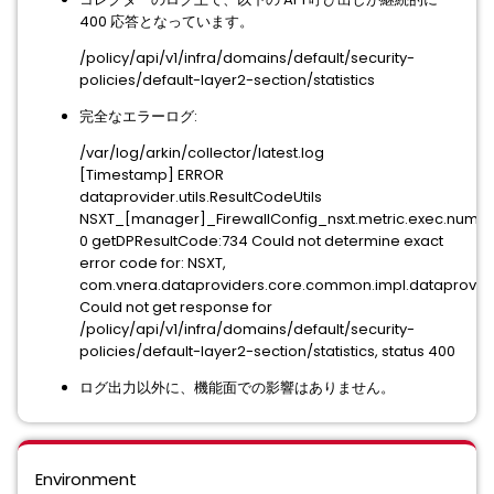
400 応答となっています。
/policy/api/v1/infra/domains/default/security-
policies/default-layer2-section/statistics
完全なエラーログ:
/var/log/arkin/collector/latest.log
[Timestamp] ERROR
dataprovider.utils.ResultCodeUtils
NSXT_[manager]_FirewallConfig_nsxt.metric.exec.numT
0 getDPResultCode:734 Could not determine exact
error code for: NSXT,
com.vnera.dataproviders.core.common.impl.dataprovider.
Could not get response for
/policy/api/v1/infra/domains/default/security-
policies/default-layer2-section/statistics, status 400
ログ出力以外に、機能面での影響はありません。
Environment