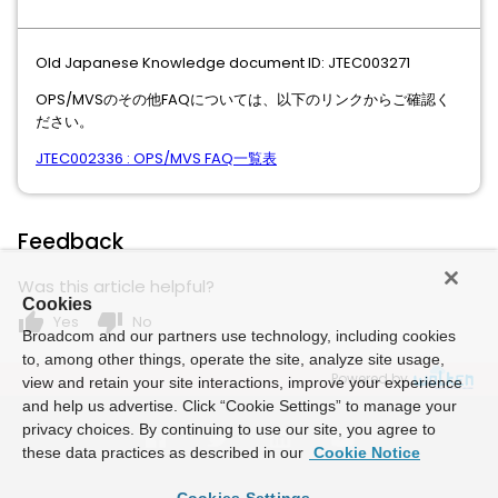
Old Japanese Knowledge document ID: JTEC003271
OPS/MVSのその他FAQについては、以下のリンクからご確認く
ださい。
JTEC002336 : OPS/MVS FAQ一覧表
Feedback
Was this article helpful?
Cookies
thumb_up
thumb_down
Yes
No
Broadcom and our partners use technology, including cookies
to, among other things, operate the site, analyze site usage,
Powered by
view and retain your site interactions, improve your experience
and help us advertise. Click “Cookie Settings” to manage your
privacy choices. By continuing to use our site, you agree to
these data practices as described in our
Cookie Notice