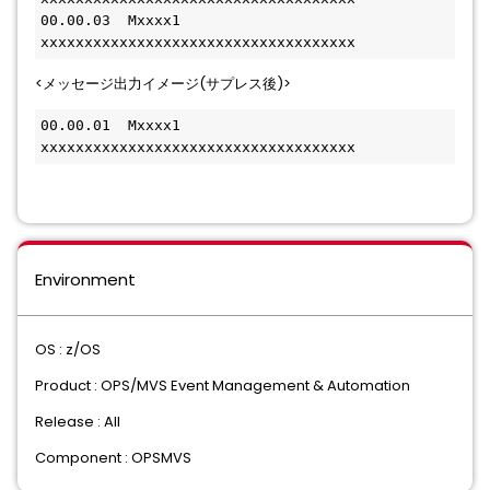
00.00.03  Mxxxx1 
xxxxxxxxxxxxxxxxxxxxxxxxxxxxxxxxxxxx
<メッセージ出力イメージ(サプレス後)>
00.00.01  Mxxxx1 
xxxxxxxxxxxxxxxxxxxxxxxxxxxxxxxxxxxx
Environment
OS : z/OS
Product : OPS/MVS Event Management & Automation
Release : All
Component : OPSMVS