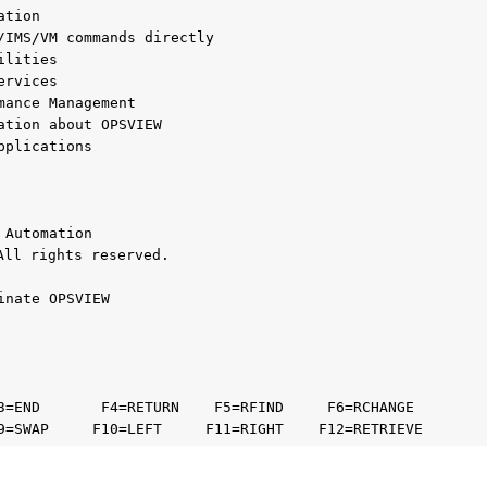
ation                                              
/IMS/VM commands directly                          
ilities                                            
ervices                                            
mance Management                                   
ation about OPSVIEW                                
pplications                                        
                                                   
 Automation                                        
All rights reserved.                               
inate OPSVIEW                                      
3=END       F4=RETURN    F5=RFIND     F6=RCHANGE   
9=SWAP     F10=LEFT     F11=RIGHT    F12=RETRIEVE  