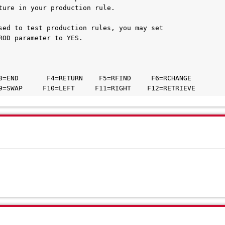
ture in your production rule.                      
sed to test production rules, you may set          
ROD parameter to YES.                              
3=END       F4=RETURN    F5=RFIND     F6=RCHANGE   
9=SWAP     F10=LEFT     F11=RIGHT    F12=RETRIEVE  