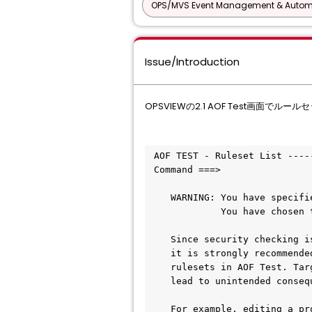
OPS/MVS Event Management & Autom
Issue/Introduction
OPSVIEWの2.1 AOF Test画
 AOF TEST - Ruleset List ---
 Command ===>                
    WARNING: You have specif
             You have chosen 
    Since security checking i
    it is strongly recommende
    rulesets in AOF Test. Tar
    lead to unintended conseq
    For example, editing a pr