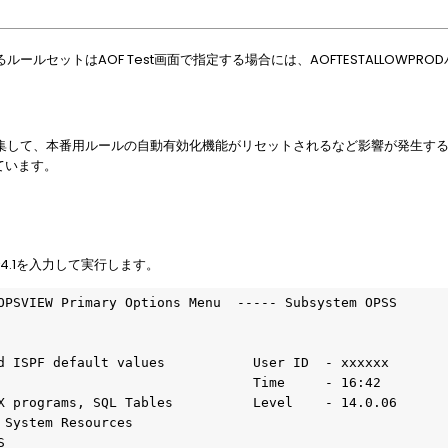
ルセットはAOF Test画面で指定する場合には、AOFTESTALLOWPRO
集して、本番用ルールの自動有効化機能がリセットされるなど影響が発生す
れています。
Menuで4.1を入力して実行します。
OPSVIEW Primary Options Menu  ----- Subsystem OPSS 
                                                   
d ISPF default values           User ID  - xxxxxx 
                                Time     - 16:42   
X programs, SQL Tables          Level    - 14.0.06 
 System Resources                                  
S                                                  