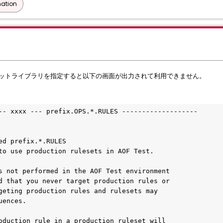
ation
面でルールセットライブラリを指定すると以下の画面が出力されて利用できません。
--- xxxx --- prefix.OPS.*.RULES -------------------
                                                   
ied prefix.*.RULES                             
to use production rulesets in AOF Test.            
s not performed in the AOF Test environment        
d that you never target production rules or        
geting production rules and rulesets may           
uences.                                            
oduction rule in a production ruleset will         