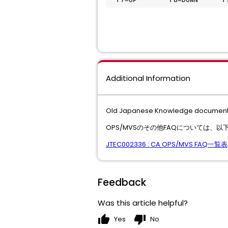
Additional Information
Old Japanese Knowledge document
OPS/MVSのその他FAQについては、
JTEC002336 : CA OPS/MVS FAQ一覧表
Feedback
Was this article helpful?
thumb_up
thumb_down
Yes
No