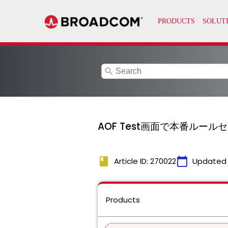
search
AOF Test画面で本番ルー
book
calendar_today
Article ID: 270022
Updated
Products