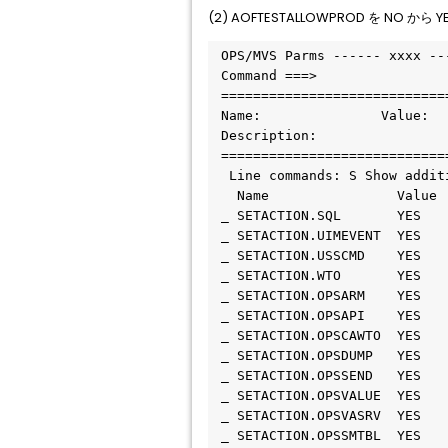
(2) AOFTESTALLOWPROD を NO 
 OPS/MVS Parms ------ xxxx --
 Command ===>                
 ============================
 Name:               Value:  
 Description:                
 ============================
  Line commands: S Show addit
   Name                Value 
 _ SETACTION.SQL       YES   
 _ SETACTION.UIMEVENT  YES   
 _ SETACTION.USSCMD    YES   
 _ SETACTION.WTO       YES   
 _ SETACTION.OPSARM    YES   
 _ SETACTION.OPSAPI    YES   
 _ SETACTION.OPSCAWTO  YES   
 _ SETACTION.OPSDUMP   YES   
 _ SETACTION.OPSSEND   YES   
 _ SETACTION.OPSVALUE  YES   
 _ SETACTION.OPSVASRV  YES   
 _ SETACTION.OPSSMTBL  YES   