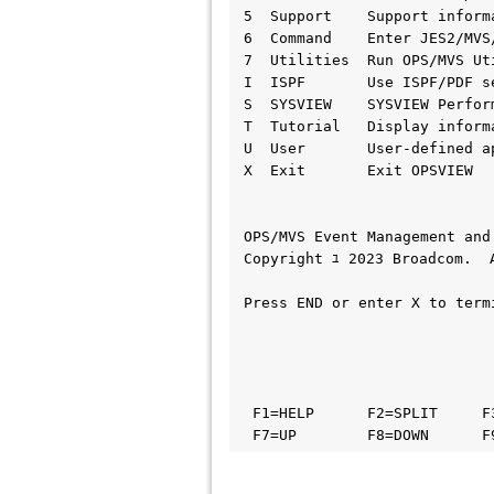
 5  Support    Support inform
 6  Command    Enter JES2/MVS
 7  Utilities  Run OPS/MVS Ut
 I  ISPF       Use ISPF/PDF s
 S  SYSVIEW    SYSVIEW Perfor
 T  Tutorial   Display inform
 U  User       User-defined a
 X  Exit       Exit OPSVIEW  
 OPS/MVS Event Management and
 Copyright ﾕ 2023 Broadcom.  
 Press END or enter X to term
  F1=HELP      F2=SPLIT     F
  F7=UP        F8=DOWN      F