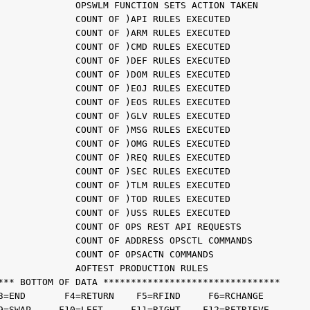
              OPSWLM FUNCTION SETS ACTION TAKEN    
              COUNT OF )API RULES EXECUTED         
              COUNT OF )ARM RULES EXECUTED         
              COUNT OF )CMD RULES EXECUTED         
              COUNT OF )DEF RULES EXECUTED         
              COUNT OF )DOM RULES EXECUTED         
              COUNT OF )EOJ RULES EXECUTED         
              COUNT OF )EOS RULES EXECUTED         
              COUNT OF )GLV RULES EXECUTED         
              COUNT OF )MSG RULES EXECUTED         
              COUNT OF )OMG RULES EXECUTED         
              COUNT OF )REQ RULES EXECUTED         
              COUNT OF )SEC RULES EXECUTED         
              COUNT OF )TLM RULES EXECUTED         
              COUNT OF )TOD RULES EXECUTED         
              COUNT OF )USS RULES EXECUTED         
              COUNT OF OPS REST API REQUESTS       
              COUNT OF ADDRESS OPSCTL COMMANDS     
              COUNT OF OPSACTN COMMANDS            
              AOFTEST PRODUCTION RULES             
*** BOTTOM OF DATA ********************************
3=END       F4=RETURN    F5=RFIND     F6=RCHANGE   
9=SWAP     F10=LEFT     F11=RIGHT    F12=RETRIEVE  