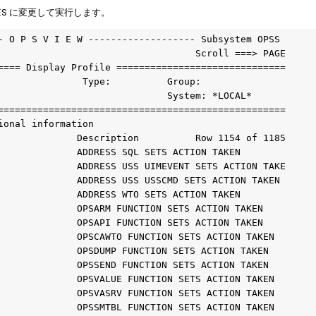
から YES に変更して実行します。
- O P S V I E W ------------------- Subsystem OPSS 
                                   Scroll ===> PAGE
==== Display Profile ==============================
               Type:          Group:               
                              System: *LOCAL*      
===================================================
ional information                                  
              Description          Row 1154 of 1185
              ADDRESS SQL SETS ACTION TAKEN        
              ADDRESS USS UIMEVENT SETS ACTION TAKE
              ADDRESS USS USSCMD SETS ACTION TAKEN 
              ADDRESS WTO SETS ACTION TAKEN        
              OPSARM FUNCTION SETS ACTION TAKEN    
              OPSAPI FUNCTION SETS ACTION TAKEN    
              OPSCAWTO FUNCTION SETS ACTION TAKEN  
              OPSDUMP FUNCTION SETS ACTION TAKEN   
              OPSSEND FUNCTION SETS ACTION TAKEN   
              OPSVALUE FUNCTION SETS ACTION TAKEN  
              OPSVASRV FUNCTION SETS ACTION TAKEN  
              OPSSMTBL FUNCTION SETS ACTION TAKEN  