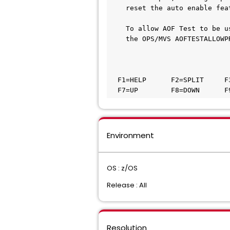
    reset the auto enable fea
    To allow AOF Test to be u
    the OPS/MVS AOFTESTALLOWP
  F1=HELP      F2=SPLIT     F
  F7=UP        F8=DOWN      F
Environment
OS : z/OS
Release : All
Resolution