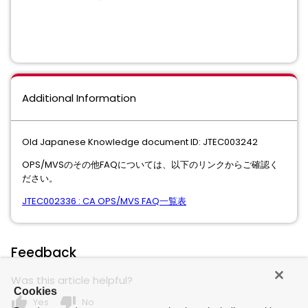
Additional Information
Old Japanese Knowledge document ID: JTEC003242
OPS/MVSのその他FAQについては、以下のリンクからご確認く
ださい。
JTEC002336 : CA OPS/MVS FAQ一覧表
Feedback
Was this article helpful?
Cookies
thumb_up
thumb_down
Yes
No