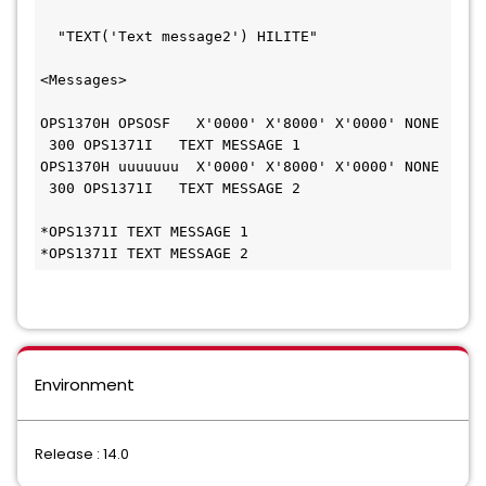
  "TEXT('Text message2') HILITE"        
<Messages>
OPS1370H OPSOSF   X'0000' X'8000' X'0000' NONE 
 300 OPS1371I   TEXT MESSAGE 1
OPS1370H uuuuuuu  X'0000' X'8000' X'0000' NONE 
 300 OPS1371I   TEXT MESSAGE 2
*OPS1371I TEXT MESSAGE 1
*OPS1371I TEXT MESSAGE 2
Environment
Release : 14.0