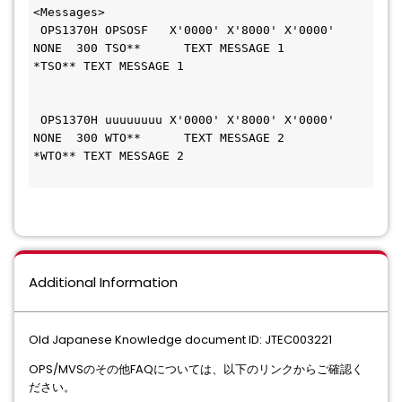
<Messages>
 OPS1370H OPSOSF   X'0000' X'8000' X'0000' 
NONE  300 TSO**      TEXT MESSAGE 1
*TSO** TEXT MESSAGE 1                         
 OPS1370H uuuuuuuu X'0000' X'8000' X'0000' 
NONE  300 WTO**      TEXT MESSAGE 2
*WTO** TEXT MESSAGE 2                         
Additional Information
Old Japanese Knowledge document ID: JTEC003221
OPS/MVSのその他FAQについては、以下のリンクからご確認く
ださい。