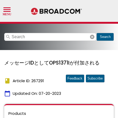
search
cancel
Search
メッセージIDとしてOPS1371Iが付加される
Feedback
Subscribe
book
Article ID: 267291
calendar_today
Updated On:
07-20-2023
Products