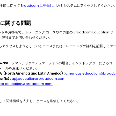
は、手順に従って
Broadcom に登録し
、LMS システムにアクセスしてください
に関する問題
ントをお持ちで、トレーニング コースやその他の Broadcom Educatio
、弊社までお問い合わせください。
らアクセスしようとしているコースまたはトレーニングの詳細を記載してケ
tware
- シマンテックエデュケーションの場合、インストラクターによるコ
メールをお送りください。
h America and Latin America) :
americas.education@broad
fic) :
apj.education@broadcom.com
ea.education@broadcom.com
して関連情報を入力し、ケースを送信してください。