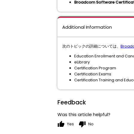
Broadcom Software Certificat
Additional Information
次のトピックの詳細については、
Broad
Education Enrollment and Canc
eLibrary
Certification Program
Certification Exams
Certification Training and Educ
Feedback
Was this article helpful?
thumb_up
thumb_down
Yes
No