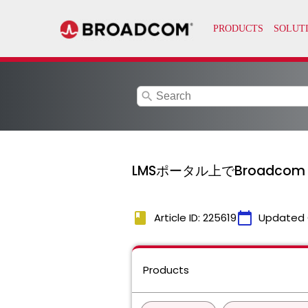
search
LMSポータル上でBroadco
book
calendar_today
Article ID: 225619
Updated 
Products