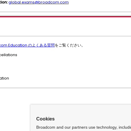
ion:
global.exams@broadcom.com
com Education のよくある質問
をご覧ください。
ellations
ation
Cookies
Broadcom and our partners use technology, includ