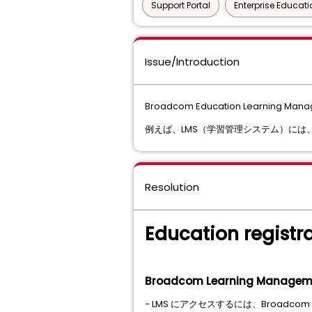
Support Portal
Enterprise Educati
Issue/Introduction
Broadcom Education Learn
例えば、LMS（学習管理システム）に
Resolution
Education regist
Broadcom Learning Managem
- LMS にアクセスするには、Broadc