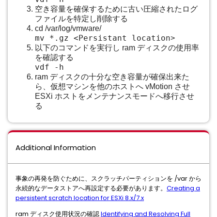
空き容量を確保するために古い圧縮されたログ
ファイルを特定し削除する
cd /var/log/vmware/
mv *.gz <Persistant location
>
以下のコマンドを実行し ram ディスクの使用率
を確認する
vdf -h
ram ディスクの十分な空き容量が確保出来た
ら、仮想マシンを他のホストへ vMotion させ
ESXi ホストをメンテナンスモードへ移行させ
る
Additional Information
事象の再発を防ぐために、スクラッチパーティションを /var から
永続的なデータストアへ再設定する必要があります。
Creating a
persistent scratch location for ESXi 8.x/7.x
ram ディスク使用状況の確認
Identifying and Resolving Full