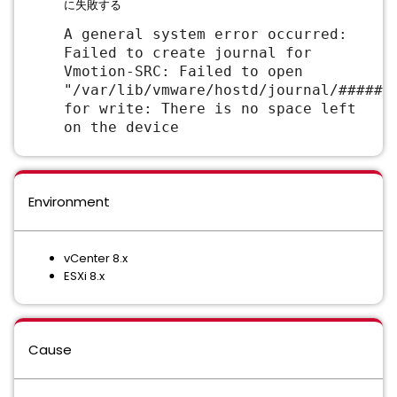
に失敗する
A general system error occurred:
Failed to create journal for
Vmotion-SRC: Failed to open
"/var/lib/vmware/hostd/journal/######
for write: There is no space left
on the device
Environment
vCenter 8.x
ESXi 8.x
Cause