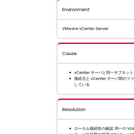
Environment
VMware vCenter Server
Cause
vCenter サーバと同一サブネ
接続元と vCenter サーバ間
している
Resolution
ローカル接続性の確認: 同一の VL