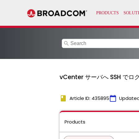
search
vCenter サーバへ SSH でログイ
book
calendar_today
Article ID: 435895
Updated
Products