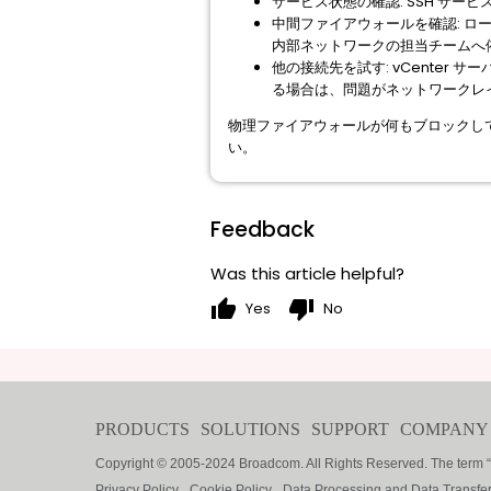
サービス状態の確認: SSH サー
中間ファイアウォールを確認: ロ
内部ネットワークの担当チームへ
他の接続先を試す: vCenter 
る場合は、問題がネットワークレ
物理ファイアウォールが何もブロックしてい
い。
Feedback
Was this article helpful?
thumb_up
thumb_down
Yes
No