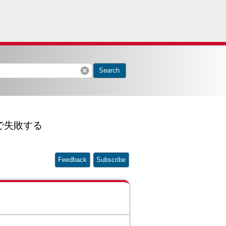
cancel
Search
d" で失敗する
Feedback
Subscribe