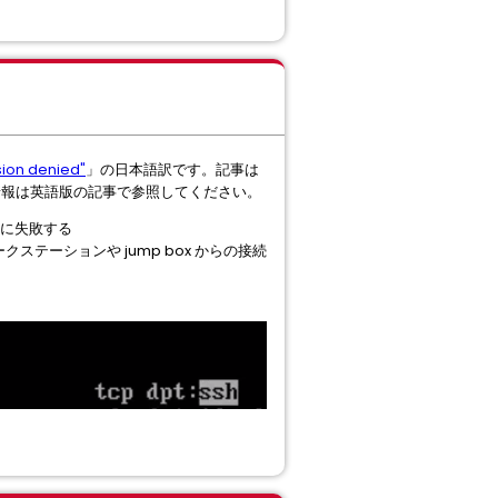
sion denied"
」の日本語訳です。記事は
情報は英語版の記事で参照してください。
し接続に失敗する
理ワークステーションや jump box からの接続