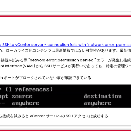
o SSH to vCenter server - connection fails with "network error: permis
め、ローカライズ化コンテンツは最新情報ではない可能性があります。最新
接続を試みる際 "network error: permission denied." エラーが発生
agement Interface(VAMI) から SSH サービスが実行中であっても、特定の管
て ssh ポートがブロックされていない事が確認できている
続を試みると vCenter サーバへの SSH アクセスは成功する