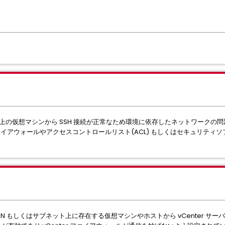
ット上の仮想マシンから SSH 接続が正常なため環境に依存したネットワークの
のファイアウォールやアクセスコントロールリスト(ACL) もしくはセキュリテ
AN もしくはサブネット上に存在する仮想マシンやホストから vCenter サーバ