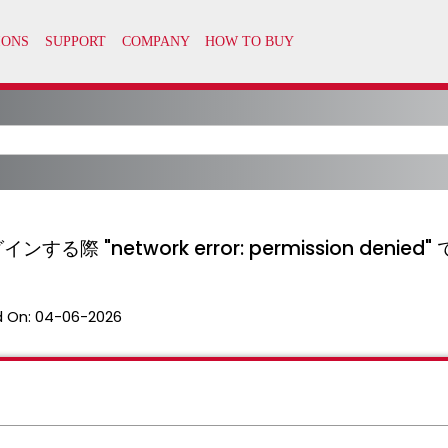
ンする際 "network error: permission denie
 On:
04-06-2026