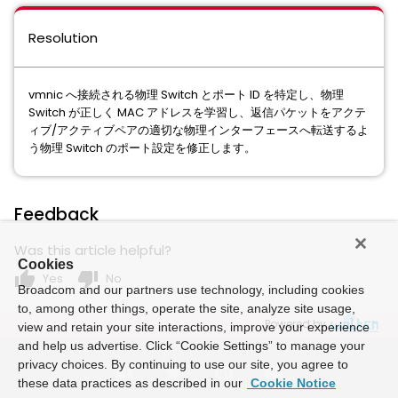
Resolution
vmnic へ接続される物理 Switch とポート ID を特定し、物理
Switch が正しく MAC アドレスを学習し、返信パケットをアクテ
ィブ/アクティブペアの適切な物理インターフェースへ転送するよ
う物理 Switch のポート設定を修正します。
Feedback
Was this article helpful?
Cookies
thumb_up
thumb_down
Yes
No
Broadcom and our partners use technology, including cookies
to, among other things, operate the site, analyze site usage,
Powered by
view and retain your site interactions, improve your experience
and help us advertise. Click “Cookie Settings” to manage your
privacy choices. By continuing to use our site, you agree to
these data practices as described in our
Cookie Notice