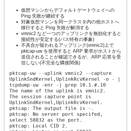
仮想マシンからデフォルトゲートウェイへの
Ping 失敗が継続する
対象仮想マシンを同一クラスタ内の他ホストへ
移行すると Ping 失敗が解消する
vmnic2 など一つのアップリンクを無効化すると
接続性が安定する(パス特有の事象)
不具合が疑われるアップリンク(vmnic2)上で
pktcap-uw を使用すると ARP 要求がホストから
送信されることが確認できるが、ARP 応答を受
信しない(不完全な隣接関係)
pktcap-uw --uplink vmnic2 --capture
UplinkSndKernel,UplinkRcvKernel -o - |
tcpdump-uw -enr -| grep 10.1.#.10
The name of the uplink is vmnic2.
The session capture point is
UplinkSndKernel,UplinkRcvKernel.
pktcap: The output file is -.
pktcap: No server port specifed,
select 58832 as the port.
pktcap: Local CID 2.