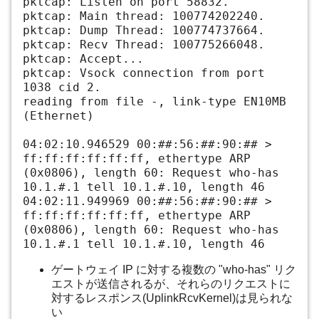
pktcap: Listen on port 58832.
pktcap: Main thread: 100774202240.
pktcap: Dump Thread: 100774737664.
pktcap: Recv Thread: 100775266048.
pktcap: Accept...
pktcap: Vsock connection from port
1038 cid 2.
reading from file -, link-type EN10MB
(Ethernet)
04:02:10.946529 00:##:56:##:90:## >
ff:ff:ff:ff:ff:ff, ethertype ARP
(0x0806), length 60: Request who-has
10.1.#.1 tell 10.1.#.10, length 46
04:02:11.949969 00:##:56:##:90:## >
ff:ff:ff:ff:ff:ff, ethertype ARP
(0x0806), length 60: Request who-has
10.1.#.1 tell 10.1.#.10, length 46
ゲートウェイ IP に対する複数の "who-has" リク
エストが送信されるが、それらのリクエストに
対するレスポンス(UplinkRcvKernel)は見られな
い