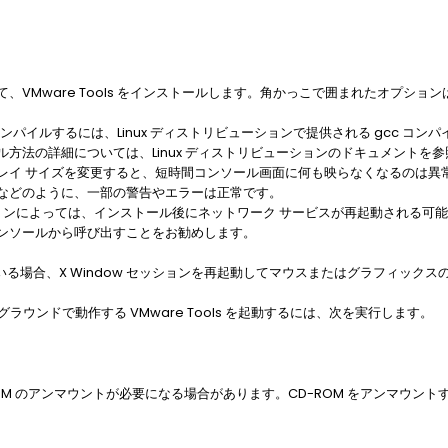
、VMware Tools をインストールします。角かっこで囲まれたオプショ
常にコンパイルするには、Linux ディストリビューションで提供される gcc コンパ
方法の詳細については、Linux ディストリビューションのドキュメントを
レイ サイズを変更すると、短時間コンソール画面に何も映らなくなるのは異
などのように、一部の警告やエラーは正常です。
ーションによっては、インストール後にネットワーク サービスが再起動される可能
ンソールから呼び出すことをお勧めします。
ている場合、X Window セッションを再起動してマウスまたはグラフィック
クグラウンドで動作する VMware Tools を起動するには、次を実行します。
OM のアンマウントが必要になる場合があります。CD-ROM をアンマウン