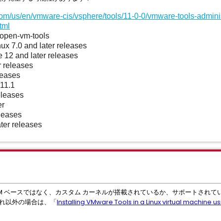
om/us/en/vmware-cis/vsphere/tools/11-0-0/vmware-tools-adminis
tml
e open-vm-tools
ux 7.0 and later releases
 12 and later releases
r releases
leases
11.1
eleases
er
eleases
ter releases
 RPM ベースではなく、カスタム カーネルが搭載されているか、サポートされ
。それ以外の場合は、「
Installing VMware Tools in a Linux virtual machine