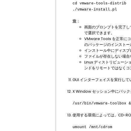
cd vmware-tools-distrib
./vmware-install.pl
注
：
画面のプロンプトを完了して
で選択できます。
VMware Tools を正
のパッケージのインストール
インストール中にディスプ
ファイルが存在しない場合
Linux ディストリビュ
ンドをリモートではなくコ
GUI インターフェイスを実行し
X Window セッション中にバッ
/usr/bin/vmware-toolbox &
使用する環境によっては、CD-R
umount /mnt/cdrom