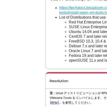
https://techdocs.broadcom.c
tools/install-open-vm-tools.h
List of Distributions that us
Red Hat Enterprise Lin
SUSE Linux Enterprise
Ubuntu 14.04 and late
CentOS 7 and later re
FreeBSD 10.3, 10.4 & 
Debian 7.x and later r
Oracle Linux 7 and lat
Fedora 19 and later r
openSUSE 11.x and la
Resolution
注
：Linux ディストリビューションが
VMware Tools をコンパイルします
(RPM)
」を参照してください。