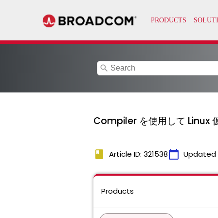
search
Compiler を使用して Linu
book
calendar_today
Article ID: 321538
Updated
Products