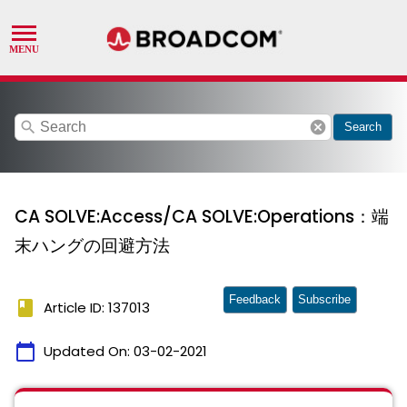
search
cancel
Search
CA SOLVE:Access/CA SOLVE:Operations：端
末ハングの回避方法
Feedback
Subscribe
book
Article ID: 137013
calendar_today
Updated On:
03-02-2021