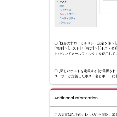
〇 [既存の非ローカルリレー設定を使う]
[管理] > [ホスト] > [設定] > [(
トバウンドメールフィルタ」を使用して
〇 [新しいホストを定義する]が選択され
ユーザーが定義したホスト名とポートに
Additional Information
この文書は以下のナレッジから翻訳、加