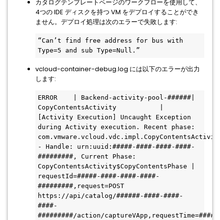
カタログテンプレートページのワークフローを使用して、
4つの IDE ディスクを持つ VM をデプロイすることができ
ません。デプロイ処理は次のエラーで失敗します:
“Can’t find free address for bus with 
Type=5 and sub Type=Null.”
vcloud-container-debug.log には以下のエラーが出力
します:
ERROR    | Backend-activity-pool-######| 
CopyContentsActivity           | 
[Activity Execution] Uncaught Exception 
during Activity execution. Recent phase: 
com.vmware.vcloud.vdc.impl.CopyContentsActivity
- Handle: urn:uuid:#####-####-####-####-
#########, Current Phase: 
CopyContentsActivity$CopyContentsPhase | 
requestId=#####-####-####-####-
#########,request=POST 
https://api/catalog/######-####-####-
####-
#########/action/captureVApp,requestTime=#####