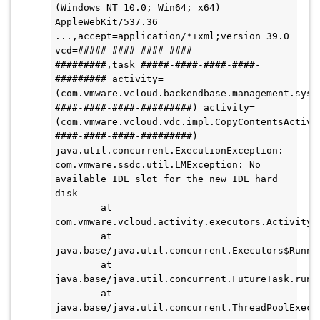
(Windows NT 10.0; Win64; x64) 
AppleWebKit/537.36 
...,accept=application/*+xml;version 39.0 
vcd=#####-####-####-####-
#########,task=#####-####-####-####-
######### activity=
(com.vmware.vcloud.backendbase.management.syst
####-####-####-#########) activity=
(com.vmware.vcloud.vdc.impl.CopyContentsActivi
####-####-####-#########)
java.util.concurrent.ExecutionException: 
com.vmware.ssdc.util.LMException: No 
available IDE slot for the new IDE hard 
disk
        at 
com.vmware.vcloud.activity.executors.ActivityR
        at 
java.base/java.util.concurrent.Executors$Runna
        at 
java.base/java.util.concurrent.FutureTask.run(
        at 
java.base/java.util.concurrent.ThreadPoolExecu