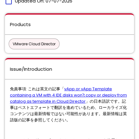
calendar_today
Updated On:
07-07-2026
Products
VMware Cloud Director
Issue/Introduction
免責事項: これは英文の記事「
vApp or vApp Template
containing a VM with 4 IDE disks won't copy or deploy from
catalog as template in Cloud Director
」の日本語訳です。記
事はベストエフォートで翻訳を進めているため、ローカライズ化
コンテンツは最新情報ではない可能性があります。最新情報は英
語版の記事を参照してください。