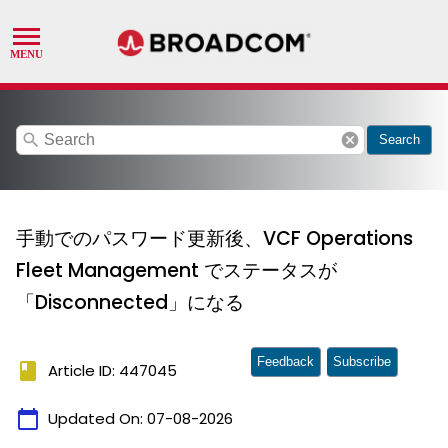
search
cancel
Search
手動でのパスワード更新後、VCF Operations
Fleet Management でステータスが
「Disconnected」になる
Feedback
Subscribe
book
Article ID: 447045
calendar_today
Updated On:
07-08-2026