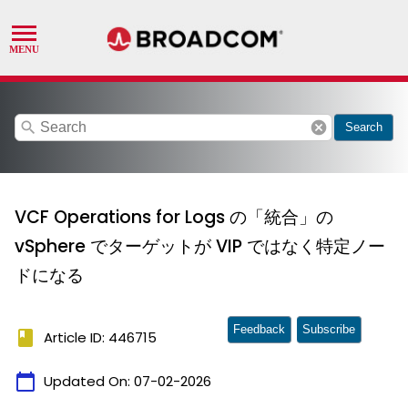
search
cancel
Search
VCF Operations for Logs の「統合」の
vSphere でターゲットが VIP ではなく特定ノー
ドになる
Feedback
Subscribe
book
Article ID: 446715
calendar_today
Updated On:
07-02-2026