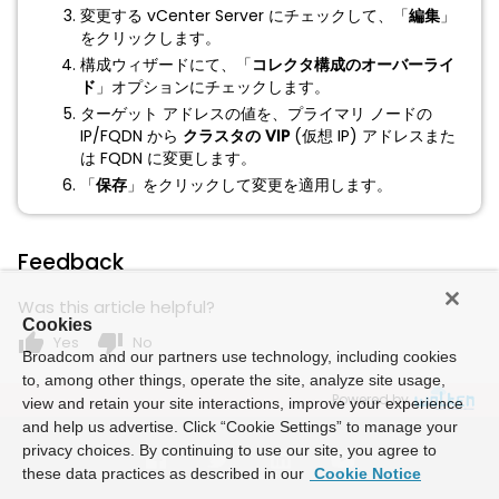
変更する vCenter Server にチェックして、「
編集
」
をクリックします。
構成ウィザードにて、「
コレクタ構成のオーバーライ
ド
」オプションにチェックします。
ターゲット アドレスの値を、プライマリ ノードの
IP/FQDN から
クラスタの VIP
(仮想 IP) アドレスまた
は FQDN に変更します。
「
保存
」をクリックして変更を適用します。
Feedback
Was this article helpful?
Cookies
thumb_up
thumb_down
Yes
No
Broadcom and our partners use technology, including cookies
to, among other things, operate the site, analyze site usage,
Powered by
view and retain your site interactions, improve your experience
and help us advertise. Click “Cookie Settings” to manage your
privacy choices. By continuing to use our site, you agree to
these data practices as described in our
Cookie Notice