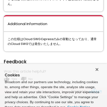
ん。
Additional Information
この仕様はCloud SWG Expressのみの挙動となっており、通常
のCloud SWGでは発生いたしません。
Feedback
Was this article helpful?
Cookies
thumb_up
thumb_down
Yes
No
Broadcom and our partners use technology, including cookies
to, among other things, operate the site, analyze site usage,
Powered by
view and retain your site interactions, improve your experience
and help us advertise. Click “Cookie Settings” to manage your
privacy choices. By continuing to use our site, you agree to