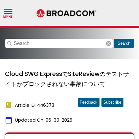
search
cancel
Search
Cloud SWG ExpressでSiteReviewのテストサ
イトがブロックされない事象について
Feedback
Subscribe
book
Article ID: 446373
calendar_today
Updated On:
06-30-2026