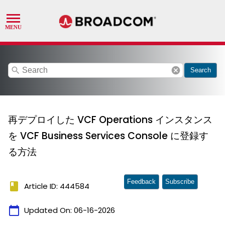
search
cancel
Search
再デプロイした VCF Operations インスタンス
を VCF Business Services Console に登録す
る方法
Feedback
Subscribe
book
Article ID: 444584
calendar_today
Updated On:
06-16-2026