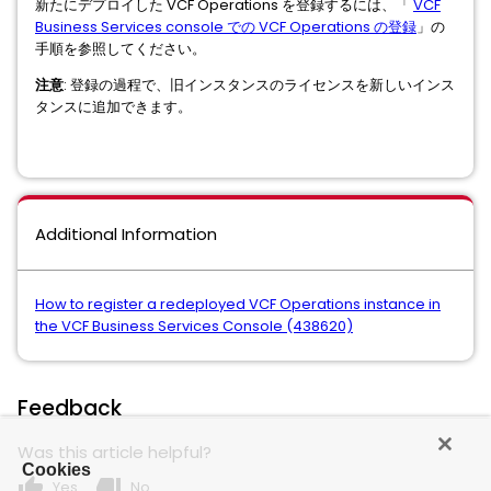
新たにデプロイした VCF Operations を登録するには、「
VCF
Business Services console での VCF Operations の登録
」の
手順を参照してください。
注意
: 登録の過程で、旧インスタンスのライセンスを新しいインス
タンスに追加できます。
Additional Information
How to register a redeployed VCF Operations instance in
the VCF Business Services Console (438620)
Feedback
Was this article helpful?
Cookies
thumb_up
thumb_down
Yes
No