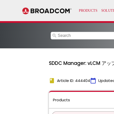
search
SDDC Manager: vLC
book
calendar_today
Article ID: 444404
Update
Products