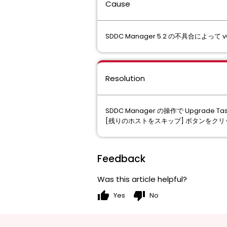
Cause
SDDC Manager 5.2 の不具合によっ
Resolution
SDDC Manager の操作で Upgrade T
[残りのホストをスキップ] ボタンをク
Feedback
Was this article helpful?
thumb_up
thumb_down
Yes
No