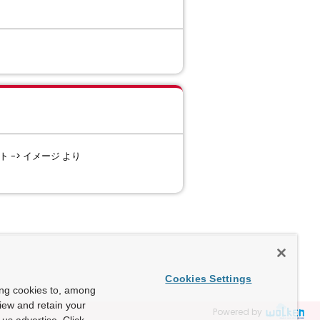
ート -> イメージ より
Cookies Settings
ing cookies to, among
view and retain your
Powered by