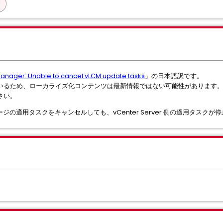
anager: Unable to cancel vLCM update tasks
」の日本語訳です。
いるため、ローカライズ化コンテンツは最新情報ではない可能性があります
さい。
M イメージの適用タスクをキャンセルしても、vCenter Server 側の適用タスク