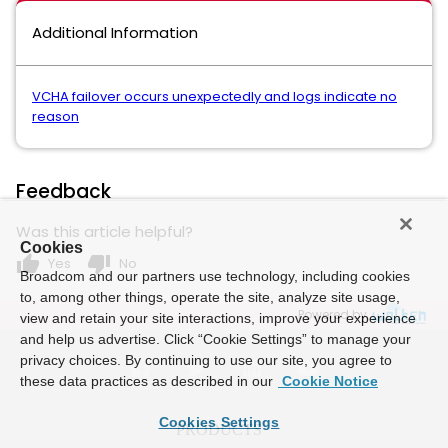
Additional Information
VCHA failover occurs unexpectedly and logs indicate no
reason
Feedback
Was this article helpful?
Cookies
thumb_up
thumb_down
Yes
No
Broadcom and our partners use technology, including cookies
to, among other things, operate the site, analyze site usage,
Powered by
view and retain your site interactions, improve your experience
and help us advertise. Click “Cookie Settings” to manage your
privacy choices. By continuing to use our site, you agree to
these data practices as described in our
Cookie Notice
Cookies Settings