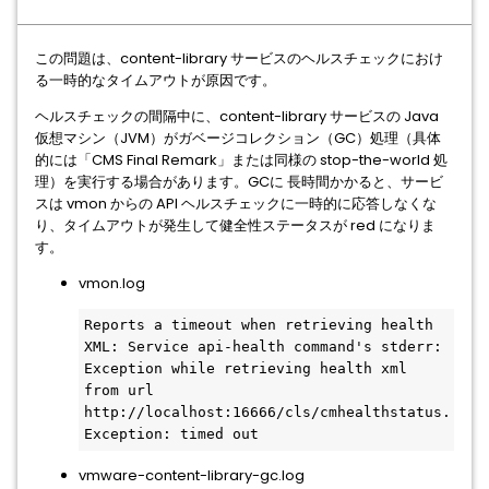
この問題は、content-library サービスのヘルスチェックにおけ
る一時的なタイムアウトが原因です。
ヘルスチェックの間隔中に、content-library サービスの Java
仮想マシン（JVM）がガベージコレクション（GC）処理（具体
的には「CMS Final Remark」または同様の stop-the-world 処
理）を実行する場合があります。GCに 長時間かかると、サービ
スは vmon からの API ヘルスチェックに一時的に応答しなくな
り、タイムアウトが発生して健全性ステータスが red になりま
す。
vmon.log
Reports a timeout when retrieving health 
XML: Service api-health command's stderr: 
Exception while retrieving health xml 
from url 
http://localhost:16666/cls/cmhealthstatus. 
Exception: timed out
vmware-content-library-gc.log