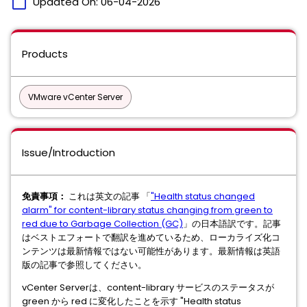
calendar_today
Updated On:
06-04-2026
Products
VMware vCenter Server
Issue/Introduction
免責事項：
これは英文の記事 「
"Health status changed
alarm" for content-library status changing from green to
red due to Garbage Collection (GC)
」の日本語訳です。記事
はベストエフォートで翻訳を進めているため、ローカライズ化コ
ンテンツは最新情報ではない可能性があります。最新情報は英語
版の記事で参照してください。
vCenter Serverは、content-library サービスのステータスが
green から red に変化したことを示す "Health status