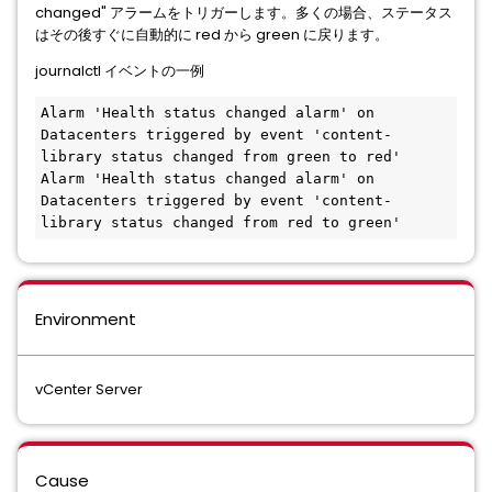
changed" アラームをトリガーします。多くの場合、ステータス
はその後すぐに自動的に red から green に戻ります。
journalctl イベントの一例
Alarm 'Health status changed alarm' on 
Datacenters triggered by event 'content-
library status changed from green to red'

Alarm 'Health status changed alarm' on 
Datacenters triggered by event 'content-
library status changed from red to green'
Environment
vCenter Server
Cause