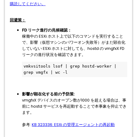
購読してください。
回避策：
FD リーク進行の兆候確認：
稼働中の ESXi ホスト上で以下のコマンドを実行すること
で、影響（仮想マシンのパワーオン失敗等）がまだ顕在化
していない ESXi ホストに対しても、hostd の vmgfxX FD
リークの進行状況を確認できます。
vmkvsitools lsof | grep hostd-worker | 
grep vmgfx | wc -l
影響が顕在化する前の予防策:
vmgfxX デバイスのオープン数が1000 を超える場合は、事
前に hostd サービスを再起動することで本事象を抑止でき
ます。
参考:
KB 323336: ESXi の管理エージェントの再起動