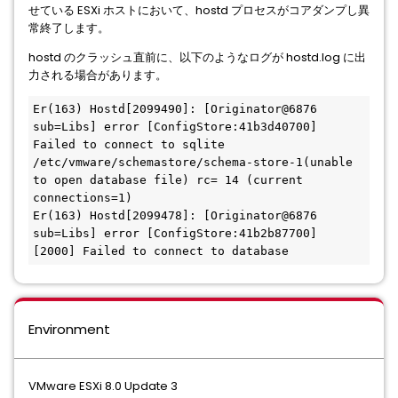
せている ESXi ホストにおいて、hostd プロセスがコアダンプし異
常終了します。
hostd のクラッシュ直前に、以下のようなログが hostd.log に出
力される場合があります。
Er(163) Hostd[2099490]: [Originator@6876 
sub=Libs] error [ConfigStore:41b3d40700] 
Failed to connect to sqlite 
/etc/vmware/schemastore/schema-store-1(unable 
to open database file) rc= 14 (current 
connections=1)

Er(163) Hostd[2099478]: [Originator@6876 
sub=Libs] error [ConfigStore:41b2b87700] 
[2000] Failed to connect to database
Environment
VMware ESXi 8.0 Update 3