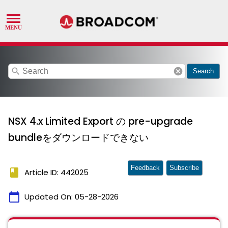
search
cancel
Search
NSX 4.x Limited Export の pre-upgrade
bundleをダウンロードできない
Feedback
Subscribe
book
Article ID: 442025
calendar_today
Updated On:
05-28-2026