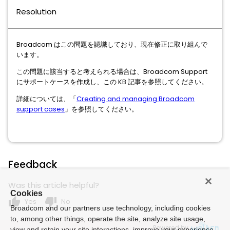
Resolution
Broadcom はこの問題を認識しており、現在修正に取り組んで
います。
この問題に該当すると考えられる場合は、Broadcom Support
にサポートケースを作成し、この KB 記事を参照してください。
詳細については、「
Creating and managing Broadcom
support cases
」を参照してください。
Feedback
Was this article helpful?
Cookies
thumb_up
thumb_down
Yes
No
Broadcom and our partners use technology, including cookies
to, among other things, operate the site, analyze site usage,
Powered by
view and retain your site interactions, improve your experience