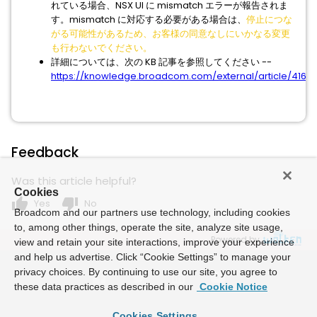
れている場合、NSX UI に mismatch エラーが報告されま
す。
mismatch に対応する必要がある場合は、
停止につな
がる可能性があるため、お客様の同意なしにいかなる変更
も行わないでください。
詳細については、次の KB 記事を参照してください --
https://knowledge.broadcom.com/external/article/4163
Feedback
Was this article helpful?
Cookies
thumb_up
thumb_down
Yes
No
Broadcom and our partners use technology, including cookies
to, among other things, operate the site, analyze site usage,
Powered by
view and retain your site interactions, improve your experience
and help us advertise. Click “Cookie Settings” to manage your
privacy choices. By continuing to use our site, you agree to
these data practices as described in our
Cookie Notice
Cookies Settings