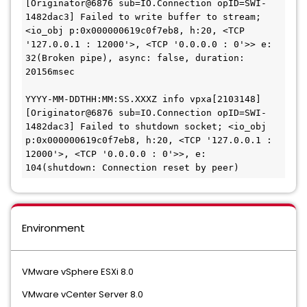
[Originator@6876 sub=IO.Connection opID=SWI-
1482dac3] Failed to write buffer to stream; 
<io_obj p:0x000000619c0f7eb8, h:20, <TCP 
'127.0.0.1 : 12000'>, <TCP '0.0.0.0 : 0'>> e: 
32(Broken pipe), async: false, duration: 
20156msec
YYYY-MM-DDTHH:MM:SS.XXXZ info vpxa[2103148] 
[Originator@6876 sub=IO.Connection opID=SWI-
1482dac3] Failed to shutdown socket; <io_obj 
p:0x000000619c0f7eb8, h:20, <TCP '127.0.0.1 : 
12000'>, <TCP '0.0.0.0 : 0'>>, e: 
104(shutdown: Connection reset by peer)
Environment
VMware vSphere ESXi 8.0
VMware vCenter Server 8.0