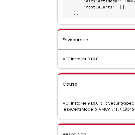
        "esxiCertsMode": "VMC
        "rootCaCerts": []
    },
Environment
VCF Installer 9.1.0.0
Cause
VCF Installer 9.1.0.0 では Sec
esxiCertsMode を VMCA と
Resolution