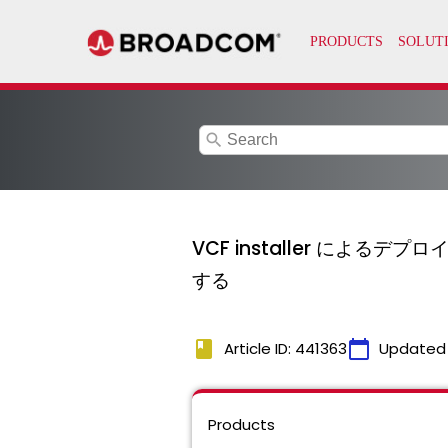
search
VCF installer によるデ
する
book
calendar_today
Article ID: 441363
Updated
Products