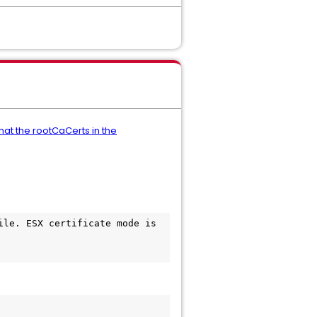
hat the rootCaCerts in the
。
le. ESX certificate mode is 