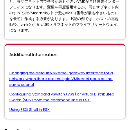
と、各サブネット内で番号が最も小さいVMKが再び優先インター
フェイスになります。変更を再度適用するか、同じサブネット内
のすべてのVMkernelの中​​で優先VMK（番号が最も小さいもの）
を最初に作成する必要があります。上記の例では、ホストの再起
動後、vmk0 が #.#.85.x サブネットのプライマリゲートウェイ
になります。
Additional Information
Changing the default VMkernel gateway interface for a
network when there are multiple VMkernel ports on the
same subnet
Configuring Standard vSwitch (vSS) or virtual Distributed
Switch (vDS) from the command line in ESXi
Using ESXi Shell in ESXi