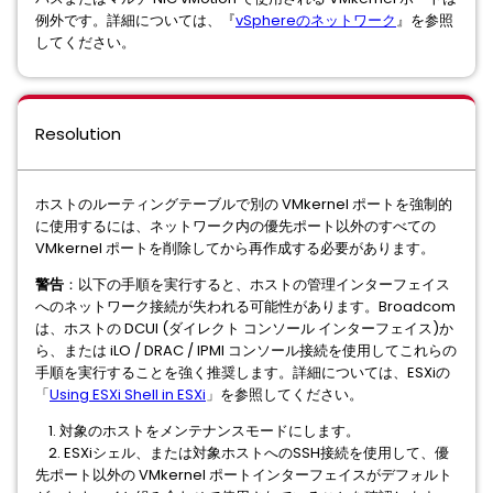
例外です。詳細については、『
vSphereのネットワーク
』を参照
してください。
Resolution
ホストのルーティングテーブルで別の VMkernel ポートを強制的
に使用するには、ネットワーク内の優先ポート以外のすべての
VMkernel ポートを削除してから再作成する必要があります。
警告
：以下の手順を実行すると、ホストの管理インターフェイス
へのネットワーク接続が失われる可能性があります。Broadcom
は、ホストの DCUI (ダイレクト コンソール インターフェイス)か
ら、または iLO / DRAC / IPMI コンソール接続を使用してこれらの
手順を実行することを強く推奨します。詳細については、ESXiの
「
Using ESXi Shell in ESXi
」を参照してください。
1. 対象のホストをメンテナンスモードにします。
2. ESXiシェル、または対象ホストへのSSH接続を使用して、優
先ポート以外の VMkernel ポートインターフェイスがデフォルト