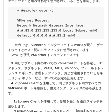
ゲートウェイと組み合わせて使用​​されていることを確認します。
    ~ #esxcfg-route -l
    VMkernel Routes:
    Network Netmask Gateway Interface
    #.#.85.0 255.255.255.0 Local Subnet vmk0
    default 0.0.0.0 #.#.85.2 vmk0
この例では、VMkernel インターフェイス vmk0 が現在、ゲー
トウェイとホスト間のトラフィックに使用されています。
vmk1 が優先 VMkernel インターフェイスです。
3. 同じサブネット内のすべての VMkernel ポートを特定し、IP
アドレス、サブネット、VLAN、MTU、vMotion、フォールトトレ
ランス ロギング、管理トラフィック、および適用されているセキ
ュリティ ポリシーなど、すべての設定を記録します。
4. vSphere Client を使用して、同じサブネット内のすべての
VMkernel ポートを削除し、優先インターフェイスのみを残しま
す。
1.vSphere Client を使用して、影響を受ける 仮想スイッチを
選択します。
2.対象の VMkernel ポートをクリックし、[削除] をクリック