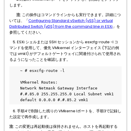
します。
注
: この操作はコマンドラインからも実行できます。詳細につ
いては、「
C
onfiguring Standard vSwitch (vSS) or virtual
Distributed Switch (vDS) from the command line in ESXi
」を
参照してください。
5. ESXi シェルまたは SSH セッションから esxcfg-route -l コ
マンドを使用して、優先 VMkernel インターフェイス (下記の例
では vmk1) がデフォルトゲートウェイに関連付けられて使用され
るようになったことを確認します。
    ~ # esxcfg-route -l
    VMkernel Routes:
    Network Netmask Gateway Interface
    #.#.85.0 255.255.255.0 Local Subnet vmk1
    default 0.0.0.0 #.#.85.2 vmk1
6. 手順4で削除した残りの VMkerne lポートを、手順3で記録し
た設定で再作成します。
注
: この変更は再起動後は保持されません。ホストを再起動する