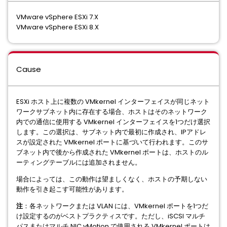
VMware vSphere ESXi 7.X
VMware vSphere ESXi 8.X
Cause
ESXi ホスト上に複数の VMkernel インターフェイスが同じネット
ワークサブネット内に存在する場合、ホストはそのネットワーク
内での通信に使用する VMkernel インターフェイスを1つだけ選択
します。この選択は、サブネット内で最初に作成され、IPアドレ
スが設定された VMkernel ポートに基づいて行われます。このサ
ブネット内で後から作成された VMkernel ポートは、ホストのル
ーティングテーブルには追加されません。
場合によっては、この動作は望ましくなく、ホストの予期しない
動作を引き起こす可能性があります。
注
：各ネットワークまたは VLAN には、VMkernel ポートを1つだ
け設定するのがベストプラクティスです。ただし、iSCSI マルチ
パスまたはマルチ NIC vMotion で使用される VMkernel ポートは