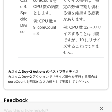
Cas
coreCount を
リサイズ操作は、特
e B:
CPU 数の約数
定の数値で割り切れ
Spe
とします。
る値を維持する必要
cific
があります。
例: CPU 数 =
Divi
9, coreCount
例: CPU 数 12 へリサ
sor
= 3
イズすることは可能
ですが、10 にリサイ
ズすることはできま
せん。
カスタム Day-2 Actions のベストプラクティス
カスタム Day-2 アクションでリサイズ操作を実行する場合は
coreCount を明示的な入力値として実装してください。
Feedback
Was this article helpful?