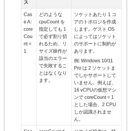
ス
Cas
どのような
ソケットあたり 1 コ
e A:
cpuCount を
アのトポロジを作成
core
指定しても 1
します。ゲスト OS
Cou
で必ず割り切
によってはソケット
nt =
れるため、リ
のサポートに制約が
1
サイズ操作が
あります。
該当のエラー
例: Windows 10/11
で失敗するこ
Pro は 2 ソケットま
とはなくなり
でしかサポートして
ます。
いません。例えば、
16 vCPUの仮想マシ
ンで coreCount = 1
とした場合、2 CPU
しか認識されませ
ん。