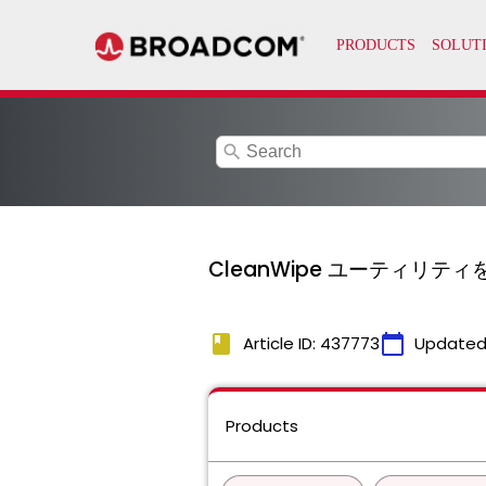
search
CleanWipe ユーティリティ
book
calendar_today
Article ID: 437773
Updated
Products