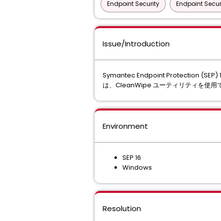
Endpoint Security
Endpoint Secur
Issue/Introduction
Symantec Endpoint Protec
は、CleanWipe ユーティリティを使用
Environment
SEP 16
Windows
Resolution