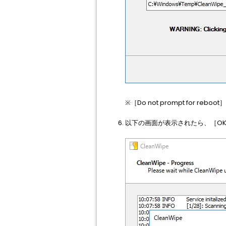
※［Do not prompt fo
以下の画面が表示されたら、［O