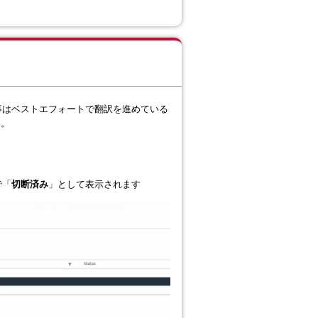
事はベストエフォートで翻訳を進めている
い。
」
で「
切断済み
」として表示されます