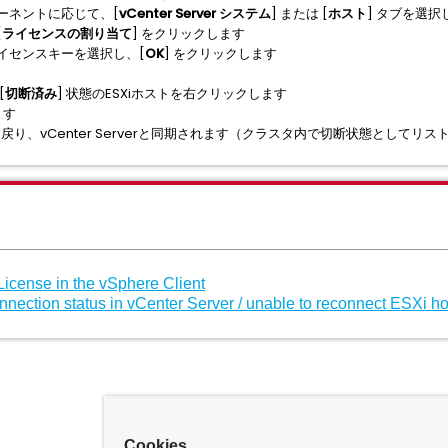
ーネントに応じて、[
vCenter Server システム
] または [
ホスト
] タブを選択
[
ライセンスの割り当て
] をクリックします
イセンスキーを選択し、[
OK
] をクリックします
[
切断済み
] 状態のESXiホストを右クリックします
ます
に戻り、vCenter Serverと同期されます（クラスタ内で切断状態として
cense in the vSphere Client
nection status in vCenter Server / unable to reconnect ESXi ho
Cookies