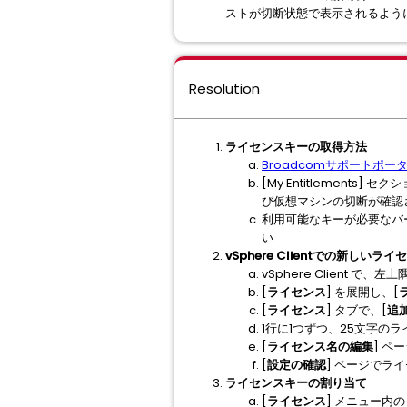
ストが切断状態で表示されるよう
Resolution
ライセンスキーの取得方法
Broadcomサポートポー
[My Entitlements
び仮想マシンの切断が確認
利用可能なキーが必要なバ
い
vSphere Clientでの新しいラ
vSphere Client で、左上
[
ライセンス
] を展開し、[
[
ライセンス
] タブで、[
追
1行に1つずつ、25文字のラ
[
ライセンス名の編集
] ペ
[
設定の確認
] ページでラ
ライセンスキーの割り当て
[
ライセンス
] メニュー内の 