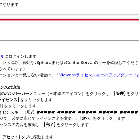
になります
タル
にログインします
] セクションへ進み、有効なvSphereまたはvCenter Serverのキーを確認して
されています）
ージョンと一致しない場合は、「
VMwareライセンスキーのアップグレード
イセンスの追加
隅の
ハンバーガー
メニュー（三本線のアイコン）をクリックし、[
管理
] をク
ライセンス
] をクリックします
加
] をクリックします
イセンスキー（形式: #####-#####-#####-#####-####
ージで、必要に応じてライセンス名を変更し、[
次へ
] をクリックします
イセンスの内容を確認し、[
完了
] をクリックします
[
アセット
] タブに移動します