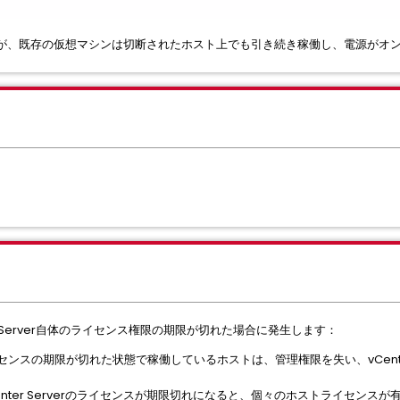
が、既存の仮想マシンは切断されたホスト上でも引き続き稼働し、電源がオ
er Server自体のライセンス権限の期限が切れた場合に発生します：
センスの期限が切れた状態で稼働しているホストは、管理権限を失い、vCenter
enter Serverのライセンスが期限切れになると、個々のホストライセンスが