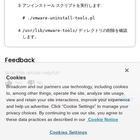
アンインストール スクリプトを実行します:
# ./vmware-uninstall-tools.pl
ディレクトリの削除を確認
/usr/lib/vmware-tools/
します。
Feedback
Was this article helpful?
Cookies
thumb_up
thumb_down
Yes
No
Broadcom and our partners use technology, including cookies
to, among other things, operate the site, analyze site usage,
Powered by
view and retain your site interactions, improve your experience
and help us advertise. Click “Cookie Settings” to manage your
privacy choices. By continuing to use our site, you agree to
these data practices as described in our
Cookie Notice
Cookies Settings