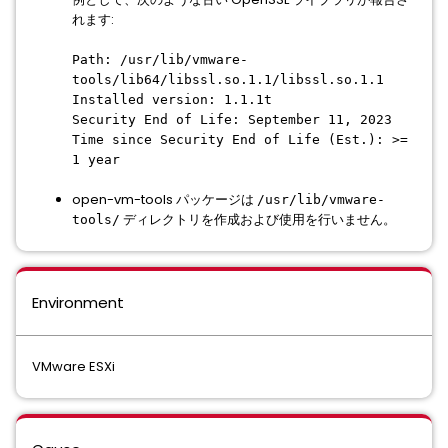
れます:
Path: /usr/lib/vmware-
tools/lib64/libssl.so.1.1/libssl.so.1.1
Installed version: 1.1.1t
Security End of Life: September 11, 2023
Time since Security End of Life (Est.): >=
1 year
open-vm-tools パッケージは
/usr/lib/vmware-
ディレクトリを作成および使用を行いません。
tools/
Environment
VMware ESXi