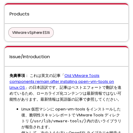
Products
VMware vSphere ESXi
Issue/Introduction
免責事項
： これは英文の記事「
Old VMware Tools
components remain after installing open-vm-tools on
Linux OS
」の日本語訳です。記事はベストエフォートで翻訳を進
めているため、ローカライズ化コンテンツは最新情報ではない可
能性があります。最新情報は英語版の記事で参照してください。
Linux 仮想マシンに open-vm-tools をインストールした
後、脆弱性スキャンレポートで VMware Tools ディレク
トリ (
) 内の古いライブラリ
/usr/lib/vmware-tools/
が報告されます。
例として、次のような古い OpenSSL ライブラリが報告さ