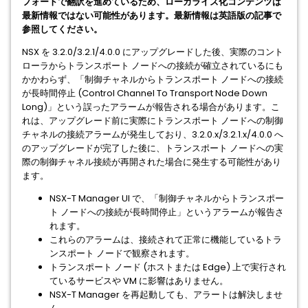
フォートで翻訳を進めているため、ローカライズ化コンテンツは
最新情報ではない可能性があります。最新情報は英語版の記事で
参照してください。
NSX を 3.2.0/3.2.1/4.0.0 にアップグレードした後、実際のコント
ローラからトランスポート ノードへの接続が確立されているにも
かかわらず、「制御チャネルからトランスポート ノードへの接続
が長時間停止 (Control Channel To Transport Node Down
Long)」という誤ったアラームが報告される場合があります。こ
れは、アップグレード前に実際にトランスポート ノードへの制御
チャネルの接続アラームが発生しており、3.2.0.x/3.2.1.x/4.0.0 へ
のアップグレードが完了した後に、トランスポート ノードへの実
際の制御チャネル接続が再開された場合に発生する可能性があり
ます。
NSX-T Manager UI で、「制御チャネルからトランスポー
ト ノードへの接続が長時間停止」というアラームが報告さ
れます。
これらのアラームは、接続されて正常に機能しているトラ
ンスポート ノードで観察されます。
トランスポート ノード (ホストまたは Edge) 上で実行され
ているサービスや VM に影響はありません。
NSX-T Manager を再起動しても、アラートは解決しませ