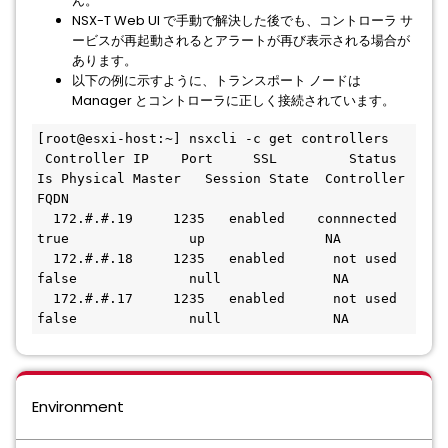
ん。
NSX-T Web UI で手動で解決した後でも、コントローラ サ
ービスが再起動されるとアラートが再び表示される場合が
あります。
以下の例に示すように、トランスポート ノードは
Manager とコントローラに正しく接続されています。
[root@esxi-host:~] nsxcli -c get controllers

 Controller IP    Port     SSL         Status       
Is Physical Master   Session State  Controller 
FQDN

  172.#.#.19     1235   enabled    connnected             
true               up               NA

  172.#.#.18     1235   enabled      not used            
false              null              NA

  172.#.#.17     1235   enabled      not used            
false              null              NA
Environment