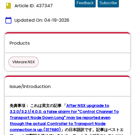
Feedback
Subscribe
book
Article ID: 437347
calendar_today
Updated On:
04-19-2026
Products
VMware NSX
Issue/Introduction
免責事項： これは英文の記事 「
After NSX upgrade to
3.2.0/3.2.1/4.0.0, a false alarm for "Control Channel To
Transport Node Down Long" may be reported even
though the actual Controller to Transport Node
connection is up.(317680)
」の日本語訳です。記事はベストエ