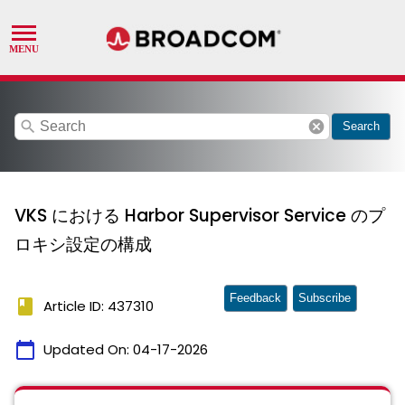
search
cancel
Search
VKS における Harbor Supervisor Service のプ
ロキシ設定の構成
Feedback
Subscribe
book
Article ID: 437310
calendar_today
Updated On:
04-17-2026