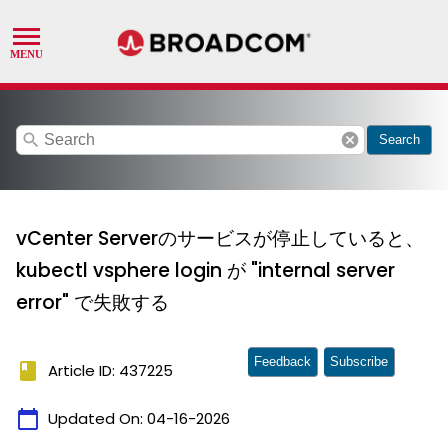
search
cancel
Search
vCenter Serverのサービスが停止していると、
kubectl vsphere login が "internal server
error" で失敗する
Feedback
Subscribe
book
Article ID: 437225
calendar_today
Updated On:
04-16-2026