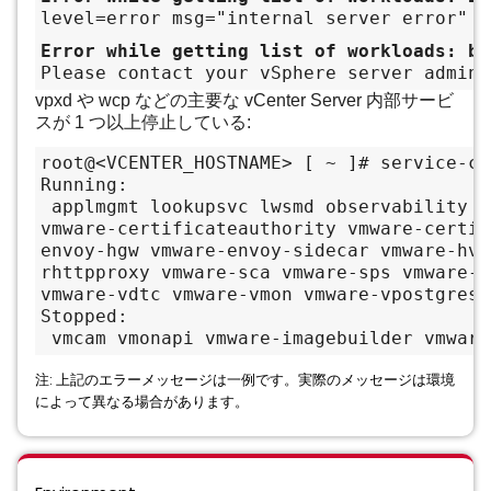
level=error msg="internal server error"
Error while getting list of workloads: ba
Please contact your vSphere server admini
vpxd や wcp などの主要な vCenter Server 内部サービ
スが 1 つ以上停止している:
root@<VCENTER_HOSTNAME> [ ~ ]# service-co
Running:
 applmgmt lookupsvc lwsmd observability o
vmware-certificateauthority vmware-certif
envoy-hgw vmware-envoy-sidecar vmware-hvc
rhttpproxy vmware-sca vmware-sps vmware-s
vmware-vdtc vmware-vmon vmware-vpostgres 
Stopped:
 vmcam vmonapi vmware-imagebuilder vmware
注: 上記のエラーメッセージは一例です。実際のメッセージは環境
によって異なる場合があります。