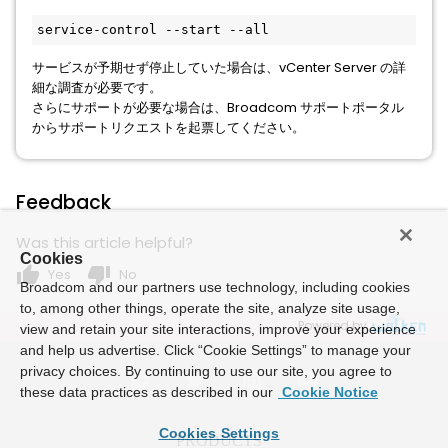
service-control --start --all
サービスが予期せず停止していた場合は、vCenter Server の詳
細な調査が必要です。
さらにサポートが必要な場合は、Broadcom サポートポータル
からサポートリクエストを起票してください。
Feedback
Was this article helpful?
Cookies
thumb_up
thumb_down
Yes
No
Broadcom and our partners use technology, including cookies
to, among other things, operate the site, analyze site usage,
Powered by
view and retain your site interactions, improve your experience
and help us advertise. Click “Cookie Settings” to manage your
privacy choices. By continuing to use our site, you agree to
these data practices as described in our
Cookie Notice
Cookies Settings