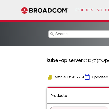
search
kube-apiserverのログにO
book
calendar_today
Article ID: 437214
Updated
Products