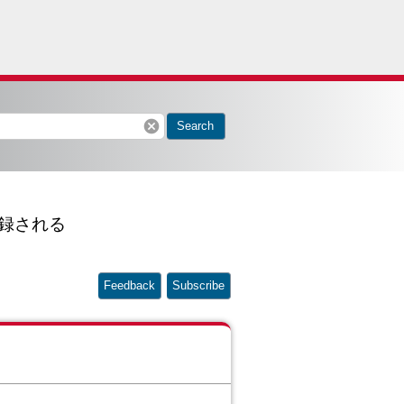
cancel
Search
に記録される
Feedback
Subscribe