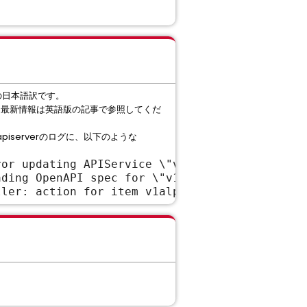
の日本語訳です。
。最新情報は英語版の記事で参照してくだ
e-apiserverのログに、以下のような
ror updating APIService \"v1alpha1.data.packa
ading OpenAPI spec for \"v1alpha1.data.packag
ller: action for item v1alpha1.data.packaging