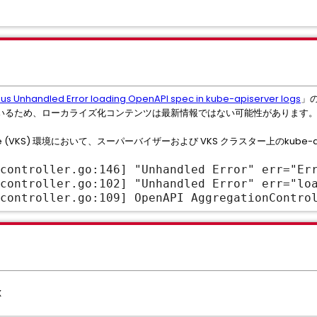
us Unhandled Error loading OpenAPI spec in kube-apiserver logs
」
いるため、ローカライズ化コンテンツは最新情報ではない可能性があります
 Service (VKS) 環境において、スーパーバイザーおよび VKS クラスター上のkub
controller.go:146] "Unhandled Error" err="Er
controller.go:102] "Unhandled Error" err="lo
 controller.go:109] OpenAPI AggregationContro
x