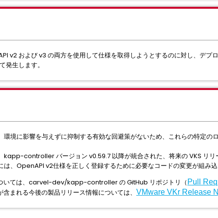
enAPI v2 および v3 の両方を使用して仕様を取得しようとするのに対し、デプロイされた
って発生します。
、環境に影響を与えずに抑制する有効な回避策がないため、これらの特定の
pp-controller バージョン v0.59.7 以降が統合された、将来の VK
は、OpenAPI v2仕様を正しく登録するために必要なコードの変更が組み
arvel-dev/kapp-controller の GitHub リポジトリ（
Pull Req
が含まれる今後の製品リリース情報については、
VMware VKr Release N